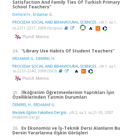
Satisfaction And Family Ties Of Turkish Primary
School Teachers”
Demirel H.
,
Erdamar G.
PROCEDIA SOCIAL AND BEHAVIOURAL SCIENCES
, cilt.1, sa.1,
ss.2211-2217, 2009 (Scopus)
PlumX Metrics
24.
“Library Use Habits Of Student Teachers”
ERDAMAR G.
,
DEMİREL H.
PROCEDIA SOCIAL AND BEHAVIOURAL SCIENCES
, cilt.1, sa.1,
ss.2233-2240, 2009 (SSCI)
PlumX Metrics
25.
İlköğretim Öğretmenlerinin Yaptıkları İşin
Özelliklerinden Tatmin Durumları
DEMİREL H.
,
ERDAMAR G.
Mesleki Eğitim Fakültesi Dergisi
, cilt.2, sa.3, ss.21-35, 2007
(Hakemli Dergi)
26.
Ev Ekonomisi ve İş-Teknik Dersi Alanların Bu
Dersin Yararlarına iİişkin Görüşleri