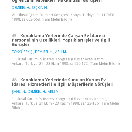
Öğrencinin Nitelikleri Hakkındaki Görüşleri
DEMİREL H.
,
SEÇKİN N.
VII. Ulusal Eğitim Bilimleri Kongresi, Konya, Türkiye, 9 - 11 Eylül
1998, ss.663-668, (Tam Metin Bildiri)
45.
Konaklama Yerlerinde Çalışan Ev İdaresi
Personelinin Özellikleri, Yaptıkları İşler ve İlgili
Görüşler
TOKYÜREK Ş.
,
DEMİREL H.
,
ARLI M.
1. Ulusal Kurum Ev İdaresi Kongresi (Uluslar Arası Katımlı),
Ankara, Türkiye, 21 - 23 Ekim 1998, ss.159-172, (Tam Metin Bildiri)
46.
Konaklama Yerlerinde Sunulan Kurum Ev
İdaresi Hizmetleri İle İlgili Müşterilerin Görüşleri
ŞANLI N.
,
DEMİREL H.
,
ARLI M.
1. Ulusal Kurum Ev İdaresi Kongresi (Uluslar Arası Katımlı),
Ankara, Türkiye, 21 Ekim - 23 Kasım 1998, ss.123-136, (Tam Metin
Bildiri)