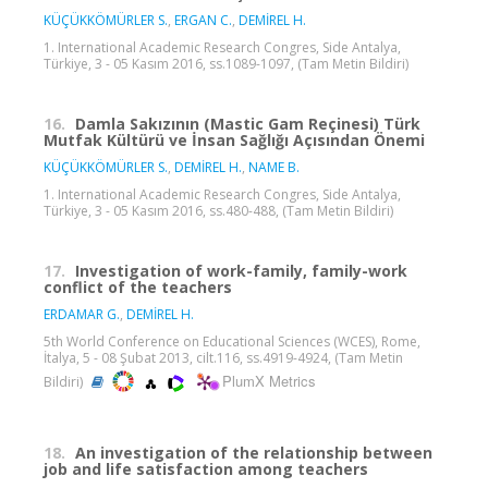
KÜÇÜKKÖMÜRLER S.
,
ERGAN C.
,
DEMİREL H.
1. International Academic Research Congres, Side Antalya,
Türkiye, 3 - 05 Kasım 2016, ss.1089-1097, (Tam Metin Bildiri)
16.
Damla Sakızının (Mastic Gam Reçinesi) Türk
Mutfak Kültürü ve İnsan Sağlığı Açısından Önemi
KÜÇÜKKÖMÜRLER S.
,
DEMİREL H.
,
NAME B.
1. International Academic Research Congres, Side Antalya,
Türkiye, 3 - 05 Kasım 2016, ss.480-488, (Tam Metin Bildiri)
17.
Investigation of work-family, family-work
conflict of the teachers
ERDAMAR G.
,
DEMİREL H.
5th World Conference on Educational Sciences (WCES), Rome,
İtalya, 5 - 08 Şubat 2013, cilt.116, ss.4919-4924, (Tam Metin
PlumX Metrics
Bildiri)
18.
An investigation of the relationship between
job and life satisfaction among teachers