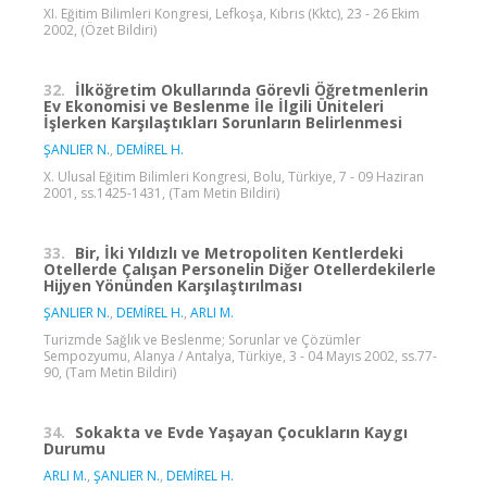
XI. Eğitim Bilimleri Kongresi, Lefkoşa, Kıbrıs (Kktc), 23 - 26 Ekim
2002, (Özet Bildiri)
32.
İlköğretim Okullarında Görevli Öğretmenlerin
Ev Ekonomisi ve Beslenme İle İlgili Üniteleri
İşlerken Karşılaştıkları Sorunların Belirlenmesi
ŞANLIER N.
,
DEMİREL H.
X. Ulusal Eğitim Bilimleri Kongresi, Bolu, Türkiye, 7 - 09 Haziran
2001, ss.1425-1431, (Tam Metin Bildiri)
33.
Bir, İki Yıldızlı ve Metropoliten Kentlerdeki
Otellerde Çalışan Personelin Diğer Otellerdekilerle
Hijyen Yönünden Karşılaştırılması
ŞANLIER N.
,
DEMİREL H.
,
ARLI M.
Turizmde Sağlık ve Beslenme; Sorunlar ve Çözümler
Sempozyumu, Alanya / Antalya, Türkiye, 3 - 04 Mayıs 2002, ss.77-
90, (Tam Metin Bildiri)
34.
Sokakta ve Evde Yaşayan Çocukların Kaygı
Durumu
ARLI M.
,
ŞANLIER N.
,
DEMİREL H.