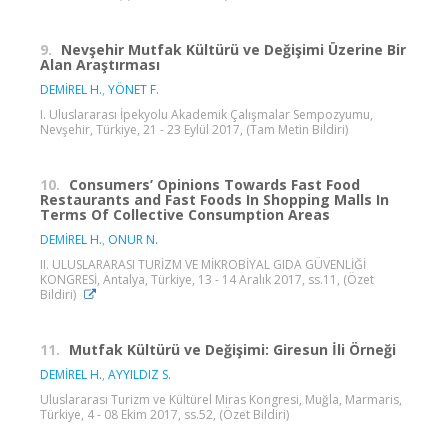
9.
Nevşehir Mutfak Kültürü ve Değişimi Üzerine Bir
Alan Araştırması
DEMİREL H.
,
YÖNET F.
I. Uluslararası İpekyolu Akademik Çalışmalar Sempozyumu,
Nevşehir, Türkiye, 21 - 23 Eylül 2017, (Tam Metin Bildiri)
10.
Consumers’ Opinions Towards Fast Food
Restaurants and Fast Foods In Shopping Malls In
Terms Of Collective Consumption Areas
DEMİREL H.
,
ONUR N.
II. ULUSLARARASI TURİZM VE MİKROBİYAL GIDA GÜVENLİĞİ
KONGRESİ, Antalya, Türkiye, 13 - 14 Aralık 2017, ss.11, (Özet
Bildiri)
11.
Mutfak Kültürü ve Değişimi: Giresun İli Örneği
DEMİREL H.
,
AYYILDIZ S.
Uluslararası Turizm ve Kültürel Miras Kongresi, Muğla, Marmaris,
Türkiye, 4 - 08 Ekim 2017, ss.52, (Özet Bildiri)