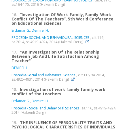
JOURNAL OF EDUCATION AND TRAINING STUDIES
, cilt.4, sa.6,
ss.164-175, 2016 (Hakemli Dergi)
16.
“Investigation Of Work-Family, Family-Work
Conflict Of The Teachers”, 5th World Conference
on Educational Sciences
Erdamar G.
,
Demirel H.
PROCEDIA SOCIAL AND BEHAVIOURAL SCIENCES
, cilt.116,
sa.2014, ss.4919-4924, 2014 (Hakemli Dergi)
17.
"An İnvestigation Of The Relationship
Between Job And Life Satisfaction Among
Teacher"
DEMİREL H.
Procedia-Social and Behavioral Science
, cilt.116, sa.2014,
ss.4925-4931, 2014 (Hakemli Dergi)
18.
Investigation of work family family work
conflict of the teachers
Erdamar G.
,
Demirel H.
Procedia - Social and Behavioral Sciences
, sa.116, ss.4919-4924,
2014 (Hakemli Dergi)
19.
THE INFLUENCE OF PERSONALITY TRAITS AND
PSYCHOLOGICAL CHARACTERISTICS OF INDIVIDUALS