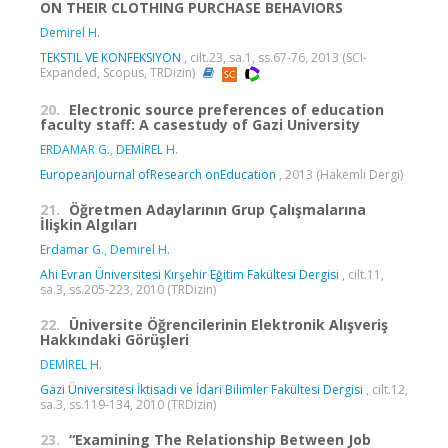
ON THEIR CLOTHING PURCHASE BEHAVIORS
Demirel H.
TEKSTIL VE KONFEKSIYON
, cilt.23, sa.1, ss.67-76, 2013 (SCI-
Expanded, Scopus, TRDizin)
20.
Electronic source preferences of education
faculty staff: A casestudy of Gazi University
ERDAMAR G.
,
DEMİREL H.
EuropeanJournal ofResearch onEducation
, 2013 (Hakemli Dergi)
21.
Öğretmen Adaylarının Grup Çalışmalarına
İlişkin Algıları
Erdamar G.
,
Demirel H.
Ahi Evran Üniversitesi Kırşehir Eğitim Fakültesi Dergisi
, cilt.11,
sa.3, ss.205-223, 2010 (TRDizin)
22.
Üniversite Öğrencilerinin Elektronik Alışveriş
Hakkındaki Görüşleri
DEMİREL H.
Gazi Üniversitesi İktisadi ve İdari Bilimler Fakültesi Dergisi
, cilt.12,
sa.3, ss.119-134, 2010 (TRDizin)
23.
“Examining The Relationship Between Job