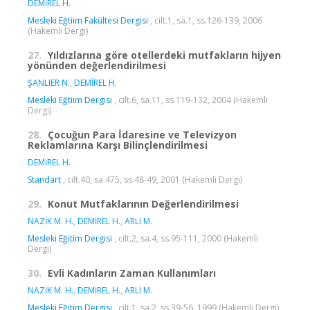
DEMİREL H.
Mesleki Eğtiim Fakültesi Dergisi
, cilt.1, sa.1, ss.126-139, 2006
(Hakemli Dergi)
27.
Yıldızlarına göre otellerdeki mutfakların hijyen
yönünden değerlendirilmesi
ŞANLIER N.
,
DEMİREL H.
Mesleki Eğtiim Dergisi
, cilt.6, sa.11, ss.119-132, 2004 (Hakemli
Dergi)
28.
Çocuğun Para İdaresine ve Televizyon
Reklamlarına Karşı Bilinçlendirilmesi
DEMİREL H.
Standart
, cilt.40, sa.475, ss.48-49, 2001 (Hakemli Dergi)
29.
Konut Mutfaklarının Değerlendirilmesi
NAZİK M. H.
,
DEMİREL H.
,
ARLI M.
Mesleki Eğitim Dergisi
, cilt.2, sa.4, ss.95-111, 2000 (Hakemli
Dergi)
30.
Evli Kadınların Zaman Kullanımları
NAZİK M. H.
,
DEMİREL H.
,
ARLI M.
Mesleki Eğitim Dergisi
, cilt.1, sa.2, ss.39-56, 1999 (Hakemli Dergi)