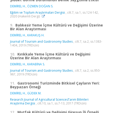
DEMİREL H.
,
ÖZMEN DOĞAN S.
Eğitim ve Toplum Araştırmaları Dergisi
, cilt.7, sa.1, ss.124-142,
2020 (Hakemli Dergi)
9.
Balıkesir Yeme İçme Kültürü ve Değişimi Üzerine
Bir Alan Araştırması
DEMİREL H.
,
KARAKUŞ H.
Journal of Tourism and Gastronomy Studies
, cilt.7, sa.2, ss.1383-
1404, 2019 (TRDizin)
10.
Kırıkkale Yeme İçme Kültürü ve Değişimi
Üzerine Bir Alan Araştırması
DEMİREL H.
,
KARABİNA S.
Journal of Tourism and Gastronomy Studies
, cilt.7, sa.2, ss.950-
967, 2019 (TRDizin)
11.
Gastronomi Turizminde Bitkisel Çayların Yeri:
Beypazarı Örneği
DEMİREL H.
,
GÜDEK M.
Research Journal of Agricultural SciencesTarım Bilimleri
Araştırma Dergisi
, cilt.10, sa.1, ss.7-13, 2017 (TRDizin)
12.
Mutfak Kültürü ve Değişimi Giresun İli Örneği