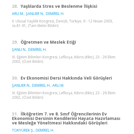
28.
Yaşlılarda Stres ve Beslenme İlişkisi
ARLI M.
,
ŞANLIER N.
,
DEMİREL H.
II. Ulusal Yaşlılık Kongresi, Denizli, Türkiye, 9 - 12 Nisan 2003,
ss.81-91, (Tam Metin Bildiri)
29.
Öğretmen ve Meslek Etiği
ŞANLI N.
,
DEMİREL H.
XI. Eğitim Bilimleri Kongresi, Lefkoşa, Kıbrıs (Kktc), 23 - 26 Ekim
2002, (Özet Bildiri)
30.
Ev Ekonomisi Dersi Hakkında Veli Görüşleri
ŞANLIER N.
,
DEMİREL H.
,
ARLI M.
XI. Eğitim Bilimleri Kongresi, Lefkoşa, Kıbrıs (Kktc), 23 - 26 Ekim
2002, (Özet Bildiri)
31.
İlköğretim 7. ve 8. Sınıf Öğrencilerinin Ev
Ekonomisi Dersinin Kendilerini Hayata Hazırlaması
ve Mesleğe Yöneltmesi Hakkındaki Görüşleri
TOKYÜREK Ş.
,
DEMİREL H.