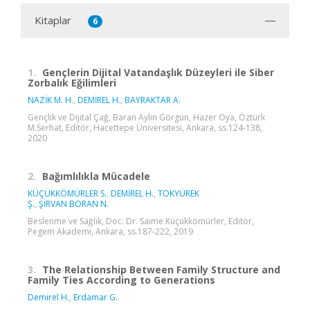
Kitaplar
6
1.
Gençlerin Dijital Vatandaşlık Düzeyleri ile Siber
Zorbalık Eğilimleri
NAZİK M. H.
,
DEMİREL H.
,
BAYRAKTAR A.
Gençlik ve Dijital Çağ, Baran Aylin Görgün, Hazer Oya, Öztürk
M.Serhat, Editör, Hacettepe Üniversitesi, Ankara, ss.124-138,
2020
2.
Bağımlılıkla Mücadele
KÜÇÜKKÖMÜRLER S.
,
DEMİREL H.
,
TOKYÜREK
Ş.
,
ŞİRVAN BORAN N.
Beslenme ve Sağlık, Doc. Dr. Saime Küçükkömürler, Editör,
Pegem Akademi, Ankara, ss.187-222, 2019
3.
The Relationship Between Family Structure and
Family Ties According to Generations
Demirel H.
,
Erdamar G.