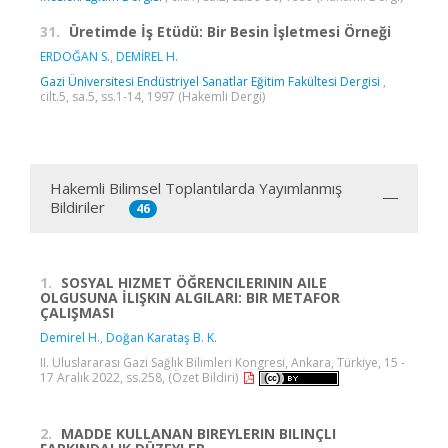
31.
Üretimde İş Etüdü: Bir Besin İşletmesi Örneği
ERDOĞAN S.
,
DEMİREL H.
Gazi Üniversitesi Endüstriyel Sanatlar Eğitim Fakültesi Dergisi
,
cilt.5, sa.5, ss.1-14, 1997 (Hakemli Dergi)
Hakemli Bilimsel Toplantılarda Yayımlanmış
Bildiriler
46
1.
SOSYAL HIZMET ÖĞRENCILERININ AILE
OLGUSUNA İLIŞKIN ALGILARI: BIR METAFOR
ÇALIŞMASI
Demirel H.
,
Doğan Karataş B. K.
II. Uluslararası Gazi Sağlık Bilimleri Kongresi, Ankara, Türkiye, 15 -
17 Aralık 2022, ss.258, (Özet Bildiri)
2.
MADDE KULLANAN BIREYLERIN BILINÇLI