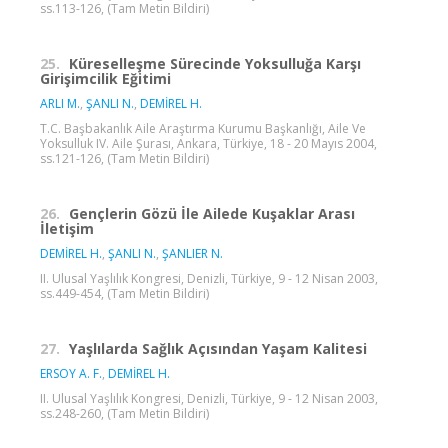
ss.113-126, (Tam Metin Bildiri)
25.
Küreselleşme Sürecinde Yoksulluğa Karşı
Girişimcilik Eğitimi
ARLI M.
,
ŞANLI N.
,
DEMİREL H.
T.C. Başbakanlık Aile Araştırma Kurumu Başkanlığı, Aile Ve
Yoksulluk IV. Aile Şurası, Ankara, Türkiye, 18 - 20 Mayıs 2004,
ss.121-126, (Tam Metin Bildiri)
26.
Gençlerin Gözü İle Ailede Kuşaklar Arası
İletişim
DEMİREL H.
,
ŞANLI N.
,
ŞANLIER N.
II. Ulusal Yaşlılık Kongresi, Denizli, Türkiye, 9 - 12 Nisan 2003,
ss.449-454, (Tam Metin Bildiri)
27.
Yaşlılarda Sağlık Açısından Yaşam Kalitesi
ERSOY A. F.
,
DEMİREL H.
II. Ulusal Yaşlılık Kongresi, Denizli, Türkiye, 9 - 12 Nisan 2003,
ss.248-260, (Tam Metin Bildiri)