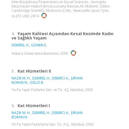
Interdisciplinary Pespectives on Social Sciences , Georgeta
Rata,Hasan Aslan,Patricia-Luciana Runcan,Ali Akdemir, Editör,
Cambridge Scientific Abstracts (CSA) , Newcastle Upon Tyne,
ss.251-260, 2014
4.
Yaşam Kalitesi Açısından Kırsal Kesimde Kadın
ve Sağlıklı Yaşam
DEMİREL H.
,
GÖNEN E.
Ankara Üniversitesi Basımevi, 2005
5.
Kat Hizmetleri II
NAZİK M. H.
,
DEMİREL H.
,
DEMİRCİ A.
,
ŞİRVAN
BORAN N.
,
OĞUZ B.
Ya-Pa Yayın Pazlama San. ve Tic. AŞ, İstanbul, 2002
6.
Kat Hizmetleri I
NAZİK M. H.
,
DEMİREL H.
,
DEMİRCİ A.
,
ŞİRVAN
BORAN N.
YA-Pa Yayın Pazarlama San. Tic. A.Ş., İstanbul, 2002