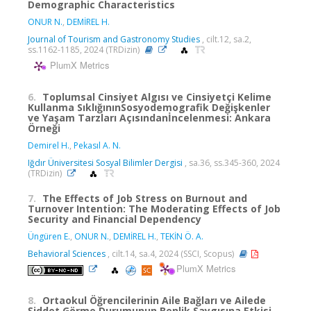
Demographic Characteristics
ONUR N.
,
DEMİREL H.
Journal of Tourism and Gastronomy Studies
, cilt.12, sa.2,
ss.1162-1185, 2024 (TRDizin)
PlumX Metrics
6.
Toplumsal Cinsiyet Algısı ve Cinsiyetçi Kelime
Kullanma SıklığınınSosyodemografik Değişkenler
ve Yaşam Tarzları Açısındanİncelenmesi: Ankara
Örneği
Demirel H.
,
Pekasıl A. N.
Iğdır Üniversitesi Sosyal Bilimler Dergisi
, sa.36, ss.345-360, 2024
(TRDizin)
7.
The Effects of Job Stress on Burnout and
Turnover Intention: The Moderating Effects of Job
Security and Financial Dependency
Üngüren E.
,
ONUR N.
,
DEMİREL H.
,
TEKİN Ö. A.
Behavioral Sciences
, cilt.14, sa.4, 2024 (SSCI, Scopus)
PlumX Metrics
8.
Ortaokul Öğrencilerinin Aile Bağları ve Ailede
Şiddet Görme Durumunun Benlik Saygısına Etkisi