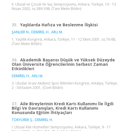
II. Ulusal ve Çocuk Ve Suç Sempozyumu, Ankara, Türkiye, 10 - 13
Nisan 2002, ss.389-398, (Tam Metin Bildiri)
35.
Yaşlılarda Hafıza ve Beslenme İlişkisi
ŞANLIER N.
,
DEMİREL H.
,
ARLI M.
1. Yaşlılık Kongresi, Ankara, Türkiye, 11 - 12 Ekim 2001, ss.76-88,
(Tam Metin Bildiri)
36.
Akademik Başarısı Düşük ve Yüksek Düzeyde
Olan Üniversite Öğrencilerinin Serbest Zaman
Etkinlikleri
DEMİREL H.
,
ARLI M.
3. Uluslar Arası Akdeniz Spor Bilimleri Kongresi, Antalya, Türkiye,
2 - 04 Kasım 2001, (Özet Bildiri)
37.
Aile Bireylerinin Kredi Kartı Kullanımı İle İlgili
Bilgi Ve Davranışları, Kredi Kartı Kullanımı
Konusunda Eğitim İhtiyaçları
TOKYÜREK Ş.
,
DEMİREL H.
I. Ulusal Aile Hizmetleri Sempozyumu, Ankara, Türkiye, 9 - 11