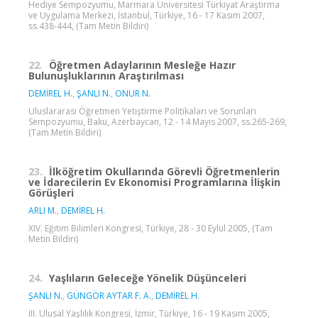
Hediye Sempozyumu, Marmara Üniversitesi Türkiyat Araştırma
ve Uygulama Merkezi, İstanbul, Türkiye, 16 - 17 Kasım 2007,
ss.438-444, (Tam Metin Bildiri)
22.
Öğretmen Adaylarının Mesleğe Hazır
Bulunuşluklarının Araştırılması
DEMİREL H.
,
ŞANLI N.
,
ONUR N.
Uluslararası Öğretmen Yetiştirme Politikaları ve Sorunları
Sempozyumu, Baku, Azerbaycan, 12 - 14 Mayıs 2007, ss.265-269,
(Tam Metin Bildiri)
23.
İlköğretim Okullarında Görevli Öğretmenlerin
ve İdarecilerin Ev Ekonomisi Programlarına İlişkin
Görüşleri
ARLI M.
,
DEMİREL H.
XIV. Eğitim Bilimleri Kongresi, Türkiye, 28 - 30 Eylül 2005, (Tam
Metin Bildiri)
24.
Yaşlıların Geleceğe Yönelik Düşünceleri
ŞANLI N.
,
GÜNGÖR AYTAR F. A.
,
DEMİREL H.
III. Ulusal Yaşlılık Kongresi, İzmir, Türkiye, 16 - 19 Kasım 2005,