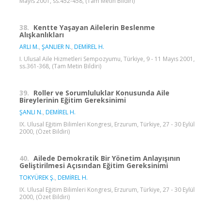
Mayıs 2001, ss.452-458, (Tam Metin Bildiri)
38.
Kentte Yaşayan Ailelerin Beslenme
Alışkanlıkları
ARLI M.
,
ŞANLIER N.
,
DEMİREL H.
I. Ulusal Aile Hizmetleri Sempozyumu, Türkiye, 9 - 11 Mayıs 2001,
ss.361-368, (Tam Metin Bildiri)
39.
Roller ve Sorumluluklar Konusunda Aile
Bireylerinin Eğitim Gereksinimi
ŞANLI N.
,
DEMİREL H.
IX. Ulusal Eğitim Bilimleri Kongresi, Erzurum, Türkiye, 27 - 30 Eylül
2000, (Özet Bildiri)
40.
Ailede Demokratik Bir Yönetim Anlayışının
Geliştirilmesi Açısından Eğitim Gereksinimi
TOKYÜREK Ş.
,
DEMİREL H.
IX. Ulusal Eğitim Bilimleri Kongresi, Erzurum, Türkiye, 27 - 30 Eylül
2000, (Özet Bildiri)