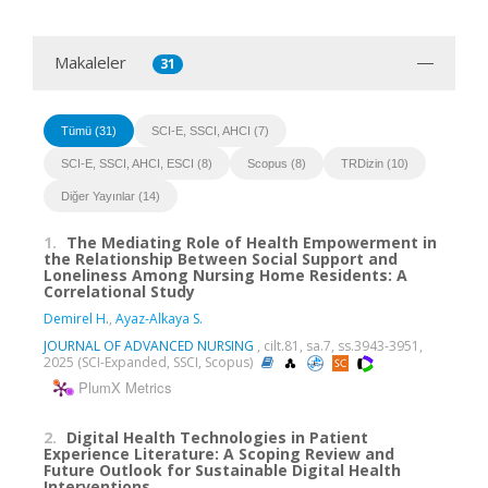
Makaleler
31
Tümü (31)
SCI-E, SSCI, AHCI (7)
SCI-E, SSCI, AHCI, ESCI (8)
Scopus (8)
TRDizin (10)
Diğer Yayınlar (14)
1.
The Mediating Role of Health Empowerment in
the Relationship Between Social Support and
Loneliness Among Nursing Home Residents: A
Correlational Study
Demirel H.
,
Ayaz-Alkaya S.
JOURNAL OF ADVANCED NURSING
, cilt.81, sa.7, ss.3943-3951,
2025 (SCI-Expanded, SSCI, Scopus)
PlumX Metrics
2.
Digital Health Technologies in Patient
Experience Literature: A Scoping Review and
Future Outlook for Sustainable Digital Health
Interventions