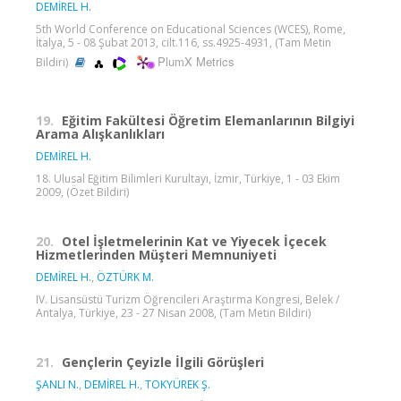
DEMİREL H.
5th World Conference on Educational Sciences (WCES), Rome,
İtalya, 5 - 08 Şubat 2013, cilt.116, ss.4925-4931, (Tam Metin
PlumX Metrics
Bildiri)
19.
Eğitim Fakültesi Öğretim Elemanlarının Bilgiyi
Arama Alışkanlıkları
DEMİREL H.
18. Ulusal Eğitim Bilimleri Kurultayı, İzmir, Türkiye, 1 - 03 Ekim
2009, (Özet Bildiri)
20.
Otel İşletmelerinin Kat ve Yiyecek İçecek
Hizmetlerinden Müşteri Memnuniyeti
DEMİREL H.
,
ÖZTÜRK M.
IV. Lisansüstü Turizm Öğrencileri Araştırma Kongresi, Belek /
Antalya, Türkiye, 23 - 27 Nisan 2008, (Tam Metin Bildiri)
21.
Gençlerin Çeyizle İlgili Görüşleri
ŞANLI N.
,
DEMİREL H.
,
TOKYÜREK Ş.