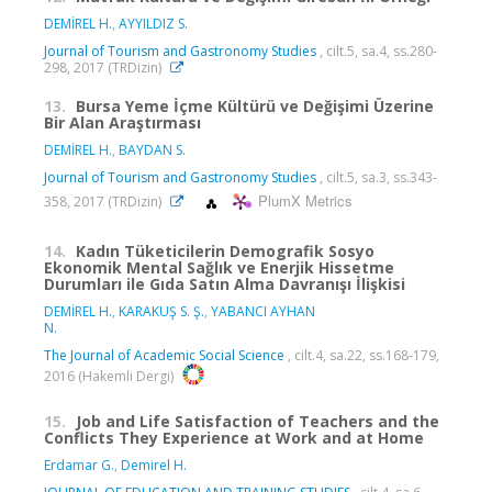
DEMİREL H.
,
AYYILDIZ S.
Journal of Tourism and Gastronomy Studies
, cilt.5, sa.4, ss.280-
298, 2017 (TRDizin)
13.
Bursa Yeme İçme Kültürü ve Değişimi Üzerine
Bir Alan Araştırması
DEMİREL H.
,
BAYDAN S.
Journal of Tourism and Gastronomy Studies
, cilt.5, sa.3, ss.343-
PlumX Metrics
358, 2017 (TRDizin)
14.
Kadın Tüketicilerin Demografik Sosyo
Ekonomik Mental Sağlık ve Enerjik Hissetme
Durumları ile Gıda Satın Alma Davranışı İlişkisi
DEMİREL H.
,
KARAKUŞ S. Ş.
,
YABANCI AYHAN
N.
The Journal of Academic Social Science
, cilt.4, sa.22, ss.168-179,
2016 (Hakemli Dergi)
15.
Job and Life Satisfaction of Teachers and the
Conflicts They Experience at Work and at Home
Erdamar G.
,
Demirel H.