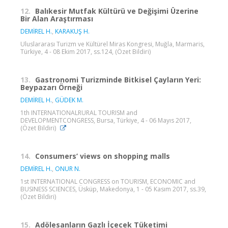
12.
Balıkesir Mutfak Kültürü ve Değişimi Üzerine
Bir Alan Araştırması
DEMİREL H.
,
KARAKUŞ H.
Uluslararası Turizm ve Kültürel Miras Kongresi, Muğla, Marmaris,
Türkiye, 4 - 08 Ekim 2017, ss.124, (Özet Bildiri)
13.
Gastronomi Turizminde Bitkisel Çayların Yeri:
Beypazarı Örneği
DEMİREL H.
,
GÜDEK M.
1th INTERNATIONALRURAL TOURISM and
DEVELOPMENTCONGRESS, Bursa, Türkiye, 4 - 06 Mayıs 2017,
(Özet Bildiri)
14.
Consumers’ views on shopping malls
DEMİREL H.
,
ONUR N.
1st INTERNATIONAL CONGRESS on TOURISM, ECONOMIC and
BUSINESS SCIENCES, Üsküp, Makedonya, 1 - 05 Kasım 2017, ss.39,
(Özet Bildiri)
15.
Adölesanların Gazlı İçecek Tüketimi