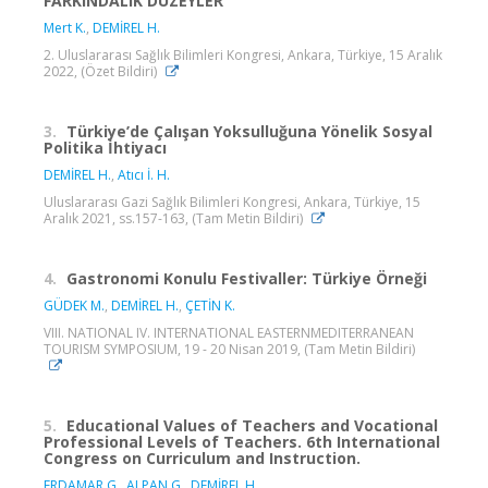
FARKINDALIK DÜZEYLER
Mert K.
,
DEMİREL H.
2. Uluslararası Sağlık Bilimleri Kongresi, Ankara, Türkiye, 15 Aralık
2022, (Özet Bildiri)
3.
Türkiye’de Çalışan Yoksulluğuna Yönelik Sosyal
Politika İhtiyacı
DEMİREL H.
,
Atıcı İ. H.
Uluslararası Gazi Sağlık Bilimleri Kongresi, Ankara, Türkiye, 15
Aralık 2021, ss.157-163, (Tam Metin Bildiri)
4.
Gastronomi Konulu Festivaller: Türkiye Örneği
GÜDEK M.
,
DEMİREL H.
,
ÇETİN K.
VIII. NATIONAL IV. INTERNATIONAL EASTERNMEDITERRANEAN
TOURISM SYMPOSIUM, 19 - 20 Nisan 2019, (Tam Metin Bildiri)
5.
Educational Values of Teachers and Vocational
Professional Levels of Teachers. 6th International
Congress on Curriculum and Instruction.
ERDAMAR G.
,
ALPAN G.
,
DEMİREL H.