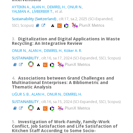
AYTEKİN A.
,
ALAN H.
,
DEMİREL H.
,
ONUR N.
,
YALMAN A.
,
LİVBERBER T.
, et al.
Sustainability (Switzerland)
, cilt.17, sa.2, 2025 (SCI-Expanded,
PlumX Metrics
SSCI, Scopus)
3.
Digitalization and Digital Applications in Waste
Recycling: An Integrative Review
ONUR N.
,
ALAN H.
,
DEMİREL H.
,
Köker A. R.
SUSTAINABILITY
, cilt.16, sa.17, 2024 (SCI-Expanded, SSCI, Scopus)
PlumX Metrics
4.
Associations between Grand Challenges and
Multinational Enterprises: A Bibliometric and
Thematic Analysis
UĞUR S. B.
,
ALAN H.
,
ONUR N.
,
DEMİREL H.
SUSTAINABILITY
, cilt.16, sa.15, 2024 (SCI-Expanded, SSCI, Scopus)
PlumX Metrics
5.
Investigation of Work-Family, Family-Work
Conflict, Job Satisfaction and Life Satisfaction of
Kitchen Staff According to Some Socio-