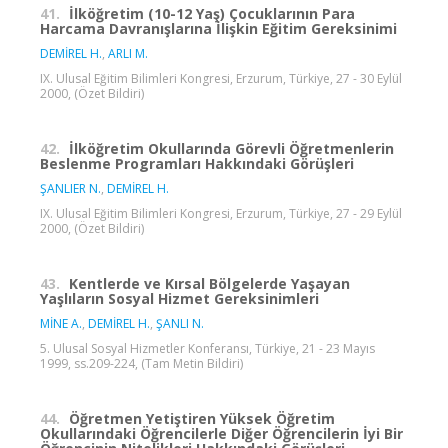
41.
İlköğretim (10-12 Yaş) Çocuklarının Para
Harcama Davranışlarına İlişkin Eğitim Gereksinimi
DEMİREL H.
,
ARLI M.
IX. Ulusal Eğitim Bilimleri Kongresi, Erzurum, Türkiye, 27 - 30 Eylül
2000, (Özet Bildiri)
42.
İlköğretim Okullarında Görevli Öğretmenlerin
Beslenme Programları Hakkındaki Görüşleri
ŞANLIER N.
,
DEMİREL H.
IX. Ulusal Eğitim Bilimleri Kongresi, Erzurum, Türkiye, 27 - 29 Eylül
2000, (Özet Bildiri)
43.
Kentlerde ve Kırsal Bölgelerde Yaşayan
Yaşlıların Sosyal Hizmet Gereksinimleri
MİNE A.
,
DEMİREL H.
,
ŞANLI N.
5. Ulusal Sosyal Hizmetler Konferansı, Türkiye, 21 - 23 Mayıs
1999, ss.209-224, (Tam Metin Bildiri)
44.
Öğretmen Yetiştiren Yüksek Öğretim
Okullarındaki Öğrencilerle Diğer Öğrencilerin İyi Bir