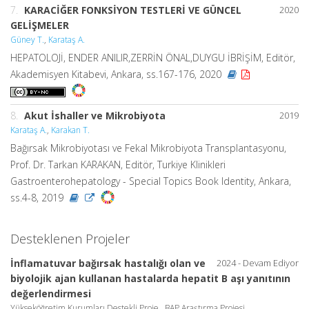
7.
KARACİĞER FONKSİYON TESTLERİ VE GÜNCEL
2020
GELİŞMELER
Güney T.
,
Karataş A.
HEPATOLOJİ, ENDER ANILIR,ZERRİN ÖNAL,DUYGU İBRİŞİM, Editör,
Akademisyen Kitabevi, Ankara, ss.167-176, 2020
8.
Akut İshaller ve Mikrobiyota
2019
Karataş A.
,
Karakan T.
Bağırsak Mikrobiyotası ve Fekal Mikrobiyota Transplantasyonu,
Prof. Dr. Tarkan KARAKAN, Editör, Turkiye Klinikleri
Gastroenterohepatology - Special Topics Book Identity, Ankara,
ss.4-8, 2019
Desteklenen Projeler
İnflamatuvar bağırsak hastalığı olan ve
2024 - Devam Ediyor
biyolojik ajan kullanan hastalarda hepatit B aşı yanıtının
değerlendirmesi
Yükseköğretim Kurumları Destekli Proje , BAP Araştırma Projesi