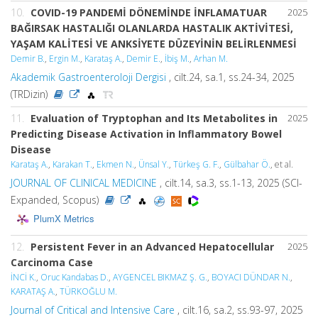
10.
COVID-19 PANDEMİ DÖNEMİNDE İNFLAMATUAR
2025
BAĞIRSAK HASTALIĞI OLANLARDA HASTALIK AKTİVİTESİ,
YAŞAM KALİTESİ VE ANKSİYETE DÜZEYİNİN BELİRLENMESİ
Demir B.
,
Ergin M.
,
Karataş A.
,
Demir E.
,
İbiş M.
,
Arhan M.
Akademik Gastroenteroloji Dergisi
, cilt.24, sa.1, ss.24-34, 2025
(TRDizin)
11.
Evaluation of Tryptophan and Its Metabolites in
2025
Predicting Disease Activation in Inflammatory Bowel
Disease
Karataş A.
,
Karakan T.
,
Ekmen N.
,
Ünsal Y.
,
Türkeş G. F.
,
Gülbahar Ö.
, et al.
JOURNAL OF CLINICAL MEDICINE
, cilt.14, sa.3, ss.1-13, 2025 (SCI-
Expanded, Scopus)
PlumX Metrics
12.
Persistent Fever in an Advanced Hepatocellular
2025
Carcinoma Case
İNCİ K.
,
Oruc Kandabas D.
,
AYGENCEL BIKMAZ Ş. G.
,
BOYACI DÜNDAR N.
,
KARATAŞ A.
,
TÜRKOĞLU M.
Journal of Critical and Intensive Care
, cilt.16, sa.2, ss.93-97, 2025