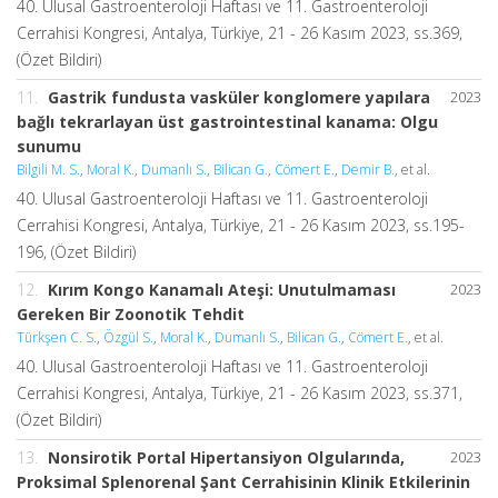
40. Ulusal Gastroenteroloji Haftası ve 11. Gastroenteroloji
Cerrahisi Kongresi, Antalya, Türkiye, 21 - 26 Kasım 2023, ss.369,
(Özet Bildiri)
11.
Gastrik fundusta vasküler konglomere yapılara
2023
bağlı tekrarlayan üst gastrointestinal kanama: Olgu
sunumu
Bilgili M. S.
,
Moral K.
,
Dumanlı S.
,
Bilican G.
,
Cömert E.
,
Demir B.
, et al.
40. Ulusal Gastroenteroloji Haftası ve 11. Gastroenteroloji
Cerrahisi Kongresi, Antalya, Türkiye, 21 - 26 Kasım 2023, ss.195-
196, (Özet Bildiri)
12.
Kırım Kongo Kanamalı Ateşi: Unutulmaması
2023
Gereken Bir Zoonotik Tehdit
Türkşen C. S.
,
Özgül S.
,
Moral K.
,
Dumanlı S.
,
Bilican G.
,
Cömert E.
, et al.
40. Ulusal Gastroenteroloji Haftası ve 11. Gastroenteroloji
Cerrahisi Kongresi, Antalya, Türkiye, 21 - 26 Kasım 2023, ss.371,
(Özet Bildiri)
13.
Nonsirotik Portal Hipertansiyon Olgularında,
2023
Proksimal Splenorenal Şant Cerrahisinin Klinik Etkilerinin