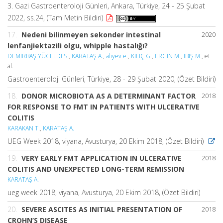
3. Gazi Gastroenteroloji Günleri, Ankara, Türkiye, 24 - 25 Şubat
2022, ss.24, (Tam Metin Bildiri)
17.
Nedeni bilinmeyen sekonder intestinal
2020
lenfanjiektazili olgu, whipple hastalığı?
DEMİRBAŞ YÜCELDİ S.
,
KARATAŞ A.
,
aliyev e.
,
KILIÇ G.
,
ERGİN M.
,
İBİŞ M.
, et
al.
Gastroenteroloji Günleri, Türkiye, 28 - 29 Şubat 2020, (Özet Bildiri)
18.
DONOR MICROBIOTA AS A DETERMINANT FACTOR
2018
FOR RESPONSE TO FMT IN PATIENTS WITH ULCERATIVE
COLITIS
KARAKAN T.
,
KARATAŞ A.
UEG Week 2018, viyana, Avusturya, 20 Ekim 2018, (Özet Bildiri)
19.
VERY EARLY FMT APPLICATION IN ULCERATIVE
2018
COLITIS AND UNEXPECTED LONG-TERM REMISSION
KARATAŞ A.
ueg week 2018, viyana, Avusturya, 20 Ekim 2018, (Özet Bildiri)
20.
SEVERE ASCITES AS INITIAL PRESENTATION OF
2018
CROHN’S DISEASE