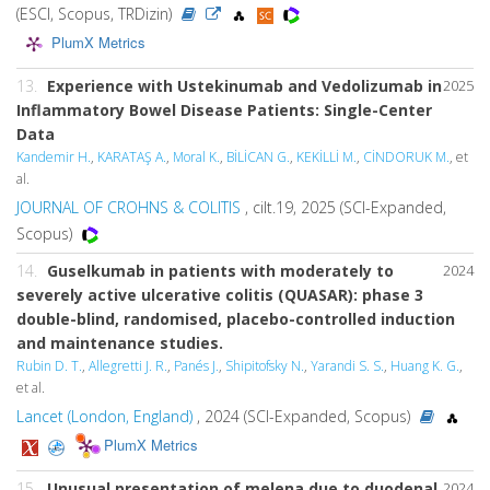
(ESCI, Scopus, TRDizin)
PlumX Metrics
13.
Experience with Ustekinumab and Vedolizumab in
2025
Inflammatory Bowel Disease Patients: Single-Center
Data
Kandemir H.
,
KARATAŞ A.
,
Moral K.
,
BİLİCAN G.
,
KEKİLLİ M.
,
CİNDORUK M.
, et
al.
JOURNAL OF CROHNS & COLITIS
, cilt.19, 2025 (SCI-Expanded,
Scopus)
14.
Guselkumab in patients with moderately to
2024
severely active ulcerative colitis (QUASAR): phase 3
double-blind, randomised, placebo-controlled induction
and maintenance studies.
Rubin D. T.
,
Allegretti J. R.
,
Panés J.
,
Shipitofsky N.
,
Yarandi S. S.
,
Huang K. G.
,
et al.
Lancet (London, England)
, 2024 (SCI-Expanded, Scopus)
PlumX Metrics
15.
Unusual presentation of melena due to duodenal
2024