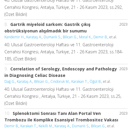
40. Ulusal Gastroenteroloji Haftası ve 11. Gastroenteroloji
Cerrahisi Kongresi, Antalya, Türkiye, 21 - 26 Kasım 2023, ss.292,
(Özet Bildiri)
8.
Gartrik miyeloid sarkom: Gastrik çıkış
2023
obstrüksiyonun alışılmadık bir sunumu
Kandemir H.
,
Karataş A.
,
Dumanlı S.
,
Bilican G.
,
Moral K.
,
Demir B.
, et al.
40. Ulusal Gastroenteroloji Haftası ve 11. Gastroenteroloji
Cerrahisi Kongresi, Antalya, Türkiye, 21 - 26 Kasım 2023, ss.184-
185, (Özet Bildiri)
9.
Correlation of Serology, Endoscopy and Pathology
2023
in Diagnosing Celiac Disease
Dağ G.
,
Karataş A.
,
Bilican G.
,
Cindoruk M.
,
Karakan T.
,
Öğüt B.
, et al.
40. Ulusal Gastroenteroloji Haftası ve 11. Gastroenteroloji
Cerrahisi Kongresi , Antalya, Türkiye, 21 - 26 Kasım 2023, ss.25,
(Özet Bildiri)
10.
Splenoktomi Sonrası Tanı Alan Portal Ven
2023
Trombozu ile Komplike Esansiyel Trombositoz Vakası
Demir B.
,
Karakan T.
,
Kekilli M.
,
Karataş A.
,
Dumanlı S.
,
Bilican G.
, et al.