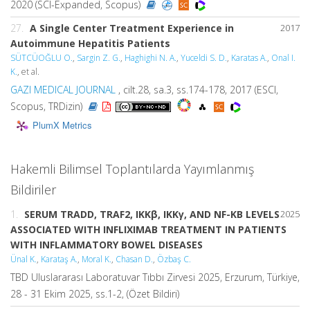
2020 (SCI-Expanded, Scopus)
27.
A Single Center Treatment Experience in
2017
Autoimmune Hepatitis Patients
SÜTCÜOĞLU O.
,
Sargin Z. G.
,
Haghighi N. A.
,
Yuceldi S. D.
,
Karatas A.
,
Onal I.
K.
, et al.
GAZI MEDICAL JOURNAL
, cilt.28, sa.3, ss.174-178, 2017 (ESCI,
Scopus, TRDizin)
PlumX Metrics
Hakemli Bilimsel Toplantılarda Yayımlanmış
Bildiriler
1.
SERUM TRADD, TRAF2, IKKβ, IKKγ, AND NF-KB LEVELS
2025
ASSOCIATED WITH INFLIXIMAB TREATMENT IN PATIENTS
WITH INFLAMMATORY BOWEL DISEASES
Ünal K.
,
Karataş A.
,
Moral K.
,
Chasan D.
,
Özbaş C.
TBD Uluslararası Laboratuvar Tıbbı Zirvesi 2025, Erzurum, Türkiye,
28 - 31 Ekim 2025, ss.1-2, (Özet Bildiri)