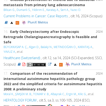
metastasis from primary lung adenocarcinoma
Bilican G.
,
Dumanlı S.
,
Yıldırım E.
,
Karataş A.
,
Sert A.
,
Yazıcı O.
Current Problems in Cancer: Case Reports
, cilt.16, 2024 (Scopus)
PlumX Metrics
16.
Early Cholecystectomy after Endoscopic
2024
Retrograde Cholangiopancreatography Is Feasible and
Safe
BÜYÜKKASAP A. Ç.
,
Algan D.
,
Balakji N.
,
METİNDOĞAN O.
,
KARATAŞ A.
,
YAVUZ A.
, et al.
Healthcare (Switzerland)
, cilt.12, sa.14, 2024 (SCI-Expanded, SSCI,
PlumX Metrics
Scopus)
17.
Comparison of the recommendation of
2024
international autoimmune hepatitis pathology group
2022 and the simplified criteria for autoimmune hepatitis
2008: A preliminary study
Moral K.
,
ŞİMŞEK M. B.
,
TOMAR V. B.
,
Albayrak C.
,
Ergin M.
,
Kilic G.
, et al.
HEPATOLOGY FORUM
, cilt.5, sa.3, ss.100-105, 2024 (ESCI,