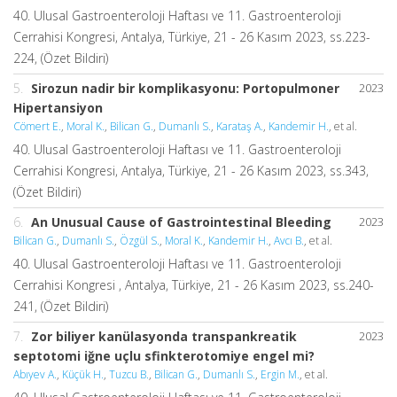
40. Ulusal Gastroenteroloji Haftası ve 11. Gastroenteroloji
Cerrahisi Kongresi, Antalya, Türkiye, 21 - 26 Kasım 2023, ss.223-
224, (Özet Bildiri)
5.
Sirozun nadir bir komplikasyonu: Portopulmoner
2023
Hipertansiyon
Cömert E.
,
Moral K.
,
Bilican G.
,
Dumanlı S.
,
Karataş A.
,
Kandemir H.
, et al.
40. Ulusal Gastroenteroloji Haftası ve 11. Gastroenteroloji
Cerrahisi Kongresi, Antalya, Türkiye, 21 - 26 Kasım 2023, ss.343,
(Özet Bildiri)
6.
An Unusual Cause of Gastrointestinal Bleeding
2023
Bilican G.
,
Dumanlı S.
,
Özgül S.
,
Moral K.
,
Kandemir H.
,
Avcı B.
, et al.
40. Ulusal Gastroenteroloji Haftası ve 11. Gastroenteroloji
Cerrahisi Kongresi , Antalya, Türkiye, 21 - 26 Kasım 2023, ss.240-
241, (Özet Bildiri)
7.
Zor biliyer kanülasyonda transpankreatik
2023
septotomi iğne uçlu sfinkterotomiye engel mi?
Abıyev A.
,
Küçük H.
,
Tuzcu B.
,
Bilican G.
,
Dumanlı S.
,
Ergin M.
, et al.