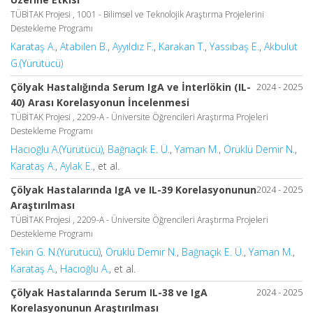
TÜBİTAK Projesi , 1001 - Bilimsel ve Teknolojik Araştırma Projelerini
Destekleme Programı
Karataş A.
,
Atabilen B.
,
Ayyıldız F.
,
Karakan T.
,
Yassıbaş E.
,
Akbulut
G.(Yürütücü)
Çölyak Hastalığında Serum IgA ve İnterlökin (IL-
2024 - 2025
40) Arası Korelasyonun İncelenmesi
TÜBİTAK Projesi , 2209-A - Üniversite Öğrencileri Araştırma Projeleri
Destekleme Programı
Hacıoğlu A.(Yürütücü)
,
Bağrıaçık E. Ü.
,
Yaman M.
,
Örüklü Demir N.
,
Karataş A.
,
Aylak E.
, et al.
Çölyak Hastalarında IgA ve IL-39 Korelasyonunun
2024 - 2025
Araştırılması
TÜBİTAK Projesi , 2209-A - Üniversite Öğrencileri Araştırma Projeleri
Destekleme Programı
Tekin G. N.(Yürütücü)
,
Örüklü Demir N.
,
Bağrıaçık E. Ü.
,
Yaman M.
,
Karataş A.
,
Hacıoğlu A.
, et al.
Çölyak Hastalarında Serum IL-38 ve IgA
2024 - 2025
Korelasyonunun Araştırılması