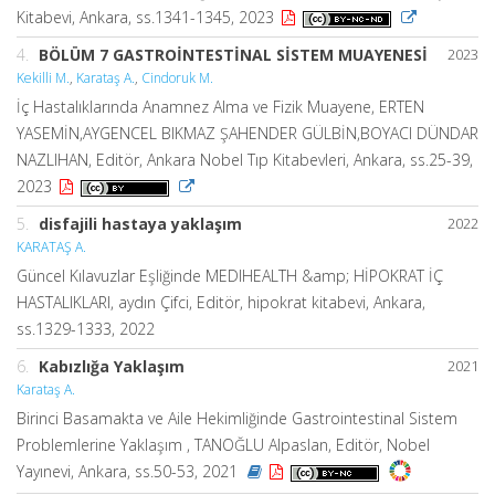
Kitabevi, Ankara, ss.1341-1345, 2023
4.
BÖLÜM 7 GASTROİNTESTİNAL SİSTEM MUAYENESİ
2023
Kekilli M.
,
Karataş A.
,
Cindoruk M.
İç Hastalıklarında Anamnez Alma ve Fizik Muayene, ERTEN
YASEMİN,AYGENCEL BIKMAZ ŞAHENDER GÜLBİN,BOYACI DÜNDAR
NAZLIHAN, Editör, Ankara Nobel Tıp Kitabevleri, Ankara, ss.25-39,
2023
5.
disfajili hastaya yaklaşım
2022
KARATAŞ A.
Güncel Kılavuzlar Eşliğinde MEDIHEALTH &amp; HİPOKRAT İÇ
HASTALIKLARI, aydın Çifci, Editör, hipokrat kitabevi, Ankara,
ss.1329-1333, 2022
6.
Kabızlığa Yaklaşım
2021
Karataş A.
Birinci Basamakta ve Aile Hekimliğinde Gastrointestinal Sistem
Problemlerine Yaklaşım , TANOĞLU Alpaslan, Editör, Nobel
Yayınevi, Ankara, ss.50-53, 2021