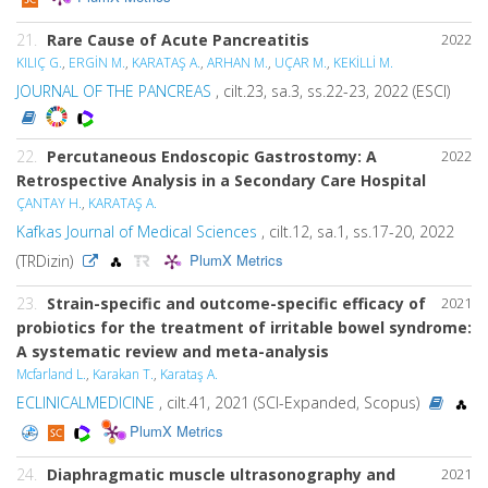
21.
Rare Cause of Acute Pancreatitis
2022
KILIÇ G.
,
ERGİN M.
,
KARATAŞ A.
,
ARHAN M.
,
UÇAR M.
,
KEKİLLİ M.
JOURNAL OF THE PANCREAS
, cilt.23, sa.3, ss.22-23, 2022 (ESCI)
22.
Percutaneous Endoscopic Gastrostomy: A
2022
Retrospective Analysis in a Secondary Care Hospital
ÇANTAY H.
,
KARATAŞ A.
Kafkas Journal of Medical Sciences
, cilt.12, sa.1, ss.17-20, 2022
PlumX Metrics
(TRDizin)
23.
Strain-specific and outcome-specific efficacy of
2021
probiotics for the treatment of irritable bowel syndrome:
A systematic review and meta-analysis
Mcfarland L.
,
Karakan T.
,
Karataş A.
ECLINICALMEDICINE
, cilt.41, 2021 (SCI-Expanded, Scopus)
PlumX Metrics
24.
Diaphragmatic muscle ultrasonography and
2021