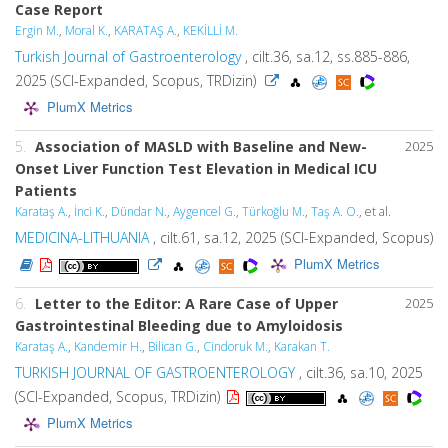
Case Report
Ergin M.
,
Moral K.
,
KARATAŞ A.
,
KEKİLLİ M.
Turkish Journal of Gastroenterology
, cilt.36, sa.12, ss.885-886,
2025 (SCI-Expanded, Scopus, TRDizin)
PlumX Metrics
5.
Association of MASLD with Baseline and New-
2025
Onset Liver Function Test Elevation in Medical ICU
Patients
Karataş A.
,
İnci K.
,
Dündar N.
,
Aygencel G.
,
Türkoğlu M.
,
Taş A. O.
, et al.
MEDICINA-LITHUANIA
, cilt.61, sa.12, 2025 (SCI-Expanded, Scopus)
PlumX Metrics
6.
Letter to the Editor: A Rare Case of Upper
2025
Gastrointestinal Bleeding due to Amyloidosis
Karataş A.
,
Kandemir H.
,
Bilican G.
,
Cindoruk M.
,
Karakan T.
TURKISH JOURNAL OF GASTROENTEROLOGY
, cilt.36, sa.10, 2025
(SCI-Expanded, Scopus, TRDizin)
PlumX Metrics