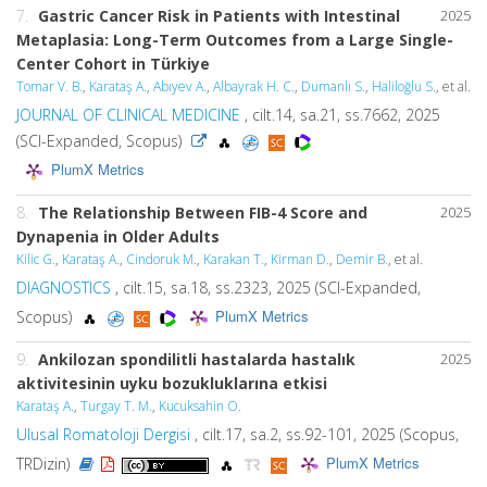
7.
Gastric Cancer Risk in Patients with Intestinal
2025
Metaplasia: Long-Term Outcomes from a Large Single-
Center Cohort in Türkiye
Tomar V. B.
,
Karataş A.
,
Abıyev A.
,
Albayrak H. C.
,
Dumanlı S.
,
Haliloğlu S.
, et al.
JOURNAL OF CLINICAL MEDICINE
, cilt.14, sa.21, ss.7662, 2025
(SCI-Expanded, Scopus)
PlumX Metrics
8.
The Relationship Between FIB-4 Score and
2025
Dynapenia in Older Adults
Kilic G.
,
Karataş A.
,
Cindoruk M.
,
Karakan T.
,
Kirman D.
,
Demir B.
, et al.
DIAGNOSTICS
, cilt.15, sa.18, ss.2323, 2025 (SCI-Expanded,
PlumX Metrics
Scopus)
9.
Ankilozan spondilitli hastalarda hastalık
2025
aktivitesinin uyku bozukluklarına etkisi
Karataş A.
,
Turgay T. M.
,
Kucuksahin O.
Ulusal Romatoloji Dergisi
, cilt.17, sa.2, ss.92-101, 2025 (Scopus,
PlumX Metrics
TRDizin)