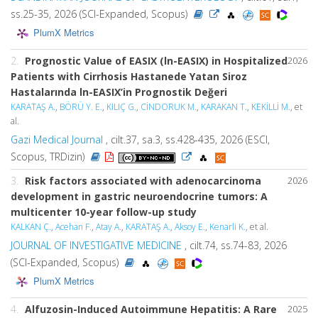
ss.25-35, 2026 (SCI-Expanded, Scopus)
PlumX Metrics
2.
Prognostic Value of EASIX (ln-EASIX) in Hospitalized
2026
Patients with Cirrhosis Hastanede Yatan Siroz
Hastalarında ln-EASIX’in Prognostik Değeri
KARATAŞ A.
,
BÖRÜ Y. E.
,
KILIÇ G.
,
CİNDORUK M.
,
KARAKAN T.
,
KEKİLLİ M.
, et
al.
Gazi Medical Journal
, cilt.37, sa.3, ss.428-435, 2026 (ESCI,
Scopus, TRDizin)
3.
Risk factors associated with adenocarcinoma
2026
development in gastric neuroendocrine tumors: A
multicenter 10-year follow-up study
KALKAN Ç.
,
Acehan F.
,
Atay A.
,
KARATAŞ A.
,
Aksoy E.
,
Kenarli K.
, et al.
JOURNAL OF INVESTIGATIVE MEDICINE
, cilt.74, ss.74-83, 2026
(SCI-Expanded, Scopus)
PlumX Metrics
4.
Alfuzosin-Induced Autoimmune Hepatitis: A Rare
2025