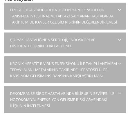
ÖZEFAGOGASTRODUODENOSKOPİ YAPILIP PATOLOJİK
TANISINDA İNTESTİNAL METAPLAZİ SAPTANAN HASTALARDA
TAKİPTE MİDE KANSER GELİŞİM RİSKİNİN DEĞERLENDİRİLMESİ
ÇÖLYAK HASTALIĞINDA SEROLOJİ, ENDOSKOPİ VE
HİSTOPATOLOJİNİN KORELASYONU
KRONİK HEPATİT B VİRÜS ENFEKSİYONU İLE TAKİPLİ ANTİVİRAL
TEDAVİ ALAN HASTALARININ TAKİBİNDE HEPATOSELÜLER
KARSİNOM GELİŞİM İNSİDANSININ KARŞILAŞTIRILMASI
DEKOMPANSE SİROZ HASTALARINDA BİLİRUBİN SEVİYESİ İLE
NOZOKOMİYAL ENFEKSİYON GELİŞME RİSKİ ARASINDAKİ
İLİŞKİNİN İNCELENMESİ