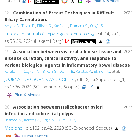
PlumX Metrics
TRDizin)
18.
Combination of Precut Techniques in Difficult
2024
Biliary Cannulation.
Abiyev A.
,
Tuzcu B.
,
Bilican G.
,
Küçük H.
,
Dumanlı S.
,
Özgül S.
, et al.
Euroasian journal of hepato-gastroenterology
, cilt.14, sa.1,
ss.56-59, 2024 (Hakemli Dergi)
19.
Association between visceral adipose tissue and
2024
disease duration, clinical activity, and response to
various biological agents in inflammatory bowel disease
Karakan T.
,
Coşkun M.
,
Bilican G.
,
Demir B.
,
Karataş A.
,
Ekmen N.
, et al.
JOURNAL OF CROHN'S AND COLITIS
, cilt.18, sa.Supplement_1,
ss.1536, 2024 (SCI-Expanded, Scopus)
PlumX Metrics
20.
Association between Helicobacter pylori
2023
infection and colorectal polyps.
Basmaci N.
,
Karataş A.
,
Ergin M.
,
Dumlu G. Ş.
Medicine
, cilt.102, sa.42, 2023 (SCI-Expanded, Scopus)
PlumX Metrics