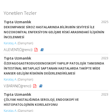
Yönetilen Tezler
Tıpta Uzmanlık
2025
DEKOMPANSE SİROZ HASTALARINDA BİLİRUBİN SEVİYESİ İLE
NOZOKOMİYAL ENFEKSİYON GELİŞME RİSKİ ARASINDAKİ İLİŞKİNİN
İNCELENMESİ
Karataş A.
(Danışman)
A.LEVENT(Öğrenci)
Tıpta Uzmanlık
2023
ÖZEFAGOGASTRODUODENOSKOPİ YAPILIP PATOLOJİK TANISINDA
İNTESTİNAL METAPLAZİ SAPTANAN HASTALARDA TAKİPTE MİDE
KANSER GELİŞİM RİSKİNİN DEĞERLENDİRİLMESİ
Karataş A.
(Danışman)
V.BARAN(Öğrenci)
Tıpta Uzmanlık
2023
ÇÖLYAK HASTALIĞINDA SEROLOJİ, ENDOSKOPİ VE
HİSTOPATOLOJİNİN KORELASYONU
Karataş A.
(Danışman)