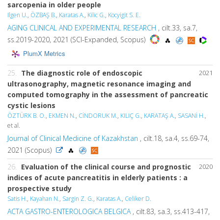
sarcopenia in older people
Ilgen U.
,
ÖZBAŞ B.
,
Karatas A.
,
Kilic G.
,
Kocyigit S. E.
AGING CLINICAL AND EXPERIMENTAL RESEARCH
, cilt.33, sa.7,
ss.2019-2020, 2021 (SCI-Expanded, Scopus)
PlumX Metrics
25.
The diagnostic role of endoscopic
2021
ultrasonography, magnetic resonance imaging and
computed tomography in the assessment of pancreatic
cystic lesions
ÖZTÜRK B. O.
,
EKMEN N.
,
CİNDORUK M.
,
KILIÇ G.
,
KARATAŞ A.
,
SASANİ H.
,
et al.
Journal of Clinical Medicine of Kazakhstan
, cilt.18, sa.4, ss.69-74,
2021 (Scopus)
26.
Evaluation of the clinical course and prognostic
2020
indices of acute pancreatitis in elderly patients : a
prospective study
Satis H.
,
Kayahan N.
,
Sargin Z. G.
,
Karatas A.
,
Celiker D.
ACTA GASTRO-ENTEROLOGICA BELGICA
, cilt.83, sa.3, ss.413-417,