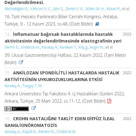
Değerlendirilmesi.
Metindoğan O.
,
Yıldırım S. C.
,
Şen S.
,
Zeren Y. K.
,
Sözen M. H.
,
Kozan R.
, et al.
16. Türk Hepato Pankreato Bilier Cerrahi Kongresi, Antalya,
Türkiye, 9 - 12 Kasım 2023, ss.48, (Özet Bildiri)
14.
İnflamatuar bağırsak hastalıklarında hastalık
2022
aktivitesinin değerlendirilmesinde elastografinin yeri
Demir E.
,
cindoruk m.
,
Karataş A.
,
Karakan T.
,
kılıç g.
,
ergin m.
, et al.
39. Ulusal Gastroenteroloji Haftası, 22 Kasım 2022, (Tam Metin
Bildiri)
15.
ANKİLOZAN SPONDİLİTLİ HASTALARDA HASTALIK
2022
AKTİVİTESİNİN UYKUBOZUKLUKLARINA ETKİSİ
Karataş A.
,
Turgay T. M.
Ankara Üniversitesi Tıp Fakültesi 4. İç Hastalıkları Günleri 2022,
Ankara, Türkiye, 25 Mart 2022, ss.11-12, (Özet Bildiri)
16.
CROHN HASTALIĞINI TAKLİT EDEN DİFFÜZ İLEAL
2022
GANGLİONÖROMATOZİS
Karataş A.
,
Küçük H.
,
Ekmen N.
,
Cindoruk M.