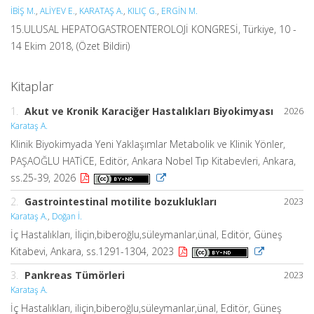
İBİŞ M.
,
ALİYEV E.
,
KARATAŞ A.
,
KILIÇ G.
,
ERGİN M.
15.ULUSAL HEPATOGASTROENTEROLOJİ KONGRESİ, Türkiye, 10 -
14 Ekim 2018, (Özet Bildiri)
Kitaplar
1.
Akut ve Kronik Karaciğer Hastalıkları Biyokimyası
2026
Karataş A.
Klinik Biyokimyada Yeni Yaklaşımlar Metabolik ve Klinik Yönler,
PAŞAOĞLU HATİCE, Editör, Ankara Nobel Tıp Kitabevleri, Ankara,
ss.25-39, 2026
2.
Gastrointestinal motilite bozuklukları
2023
Karataş A.
,
Doğan İ.
İç Hastalıkları, İliçin,biberoğlu,süleymanlar,ünal, Editör, Güneş
Kitabevi, Ankara, ss.1291-1304, 2023
3.
Pankreas Tümörleri
2023
Karataş A.
İç Hastalıkları, iliçin,biberoğlu,süleymanlar,ünal, Editör, Güneş