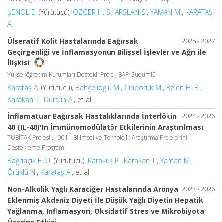
ŞENOL E.
(Yürütücü),
ÖZGER H. S.
,
ARSLAN S.
,
YAMAN M.
,
KARATAŞ
A.
Ülseratif Kolit Hastalarında Bağırsak
2025 - 2027
Geçirgenliği ve İnflamasyonun Bilişsel İşlevler ve Ağrı ile
İlişkisi
Yükseköğretim Kurumları Destekli Proje , BAP Güdümlü
Karataş A.
(Yürütücü),
Bahçelioğlu M.
,
Cindoruk M.
,
Belen H. B.
,
Karakan T.
,
Dursun A.
, et al.
İnflamatuar Bağırsak Hastalıklarında İnterlökin
2024 - 2026
40 (IL-40)'In İmmünomodülatör Etkilerinin Araştırılması
TÜBİTAK Projesi , 1001 - Bilimsel ve Teknolojik Araştırma Projelerini
Destekleme Programı
Bağrıaçık E. Ü.
(Yürütücü),
Karakuş R.
,
Karakan T.
,
Yaman M.
,
Örüklü N.
,
Karataş A.
, et al.
Non-Alkolik Yağlı Karaciğer Hastalarında Aronya
2023 - 2026
Eklenmiş Akdeniz Diyeti İle Düşük Yağlı Diyetin Hepatik
Yağlanma, Inflamasyon, Oksidatif Stres ve Mikrobiyota
Üzerine Etkisi