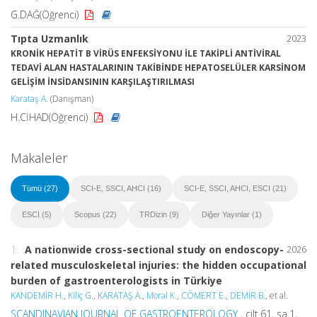
G.DAĞ(Öğrenci)
Tıpta Uzmanlık
2023
KRONİK HEPATİT B VİRÜS ENFEKSİYONU İLE TAKİPLİ ANTİVİRAL
TEDAVİ ALAN HASTALARININ TAKİBİNDE HEPATOSELÜLER KARSİNOM
GELİŞİM İNSİDANSININ KARŞILAŞTIRILMASI
Karataş A.
(Danışman)
H.CİHAD(Öğrenci)
Makaleler
Tümü (27)
SCI-E, SSCI, AHCI (16)
SCI-E, SSCI, AHCI, ESCI (21)
ESCI (5)
Scopus (22)
TRDizin (9)
Diğer Yayınlar (1)
1.
A nationwide cross-sectional study on endoscopy-
2026
related musculoskeletal injuries: the hidden occupational
burden of gastroenterologists in Türkiye
KANDEMİR H.
,
Kiliç G.
,
KARATAŞ A.
,
Moral K.
,
CÖMERT E.
,
DEMİR B.
, et al.
SCANDINAVIAN JOURNAL OF GASTROENTEROLOGY
, cilt.61, sa.1,