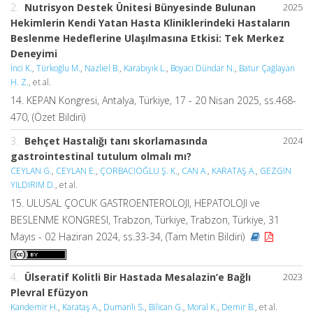
2.
Nutrisyon Destek Ünitesi Bünyesinde Bulunan
2025
Hekimlerin Kendi Yatan Hasta Kliniklerindeki Hastaların
Beslenme Hedeflerine Ulaşılmasına Etkisi: Tek Merkez
Deneyimi
İnci K.
,
Türkoğlu M.
,
Nazlıel B.
,
Karabıyık L.
,
Boyacı Dündar N.
,
Batur Çağlayan
H. Z.
, et al.
14. KEPAN Kongresi, Antalya, Türkiye, 17 - 20 Nisan 2025, ss.468-
470, (Özet Bildiri)
3.
Behçet Hastalığı tanı skorlamasında
2024
gastrointestinal tutulum olmalı mı?
CEYLAN G.
,
CEYLAN E.
,
ÇORBACIOĞLU Ş. K.
,
CAN A.
,
KARATAŞ A.
,
GEZGİN
YILDIRIM D.
, et al.
15. ULUSAL ÇOCUK GASTROENTEROLOJI, HEPATOLOJI ve
BESLENME KONGRESI, Trabzon, Türkiye, Trabzon, Türkiye, 31
Mayıs - 02 Haziran 2024, ss.33-34, (Tam Metin Bildiri)
4.
Ülseratif Kolitli Bir Hastada Mesalazin’e Bağlı
2023
Plevral Efüzyon
Kandemir H.
,
Karataş A.
,
Dumanlı S.
,
Bilican G.
,
Moral K.
,
Demir B.
, et al.