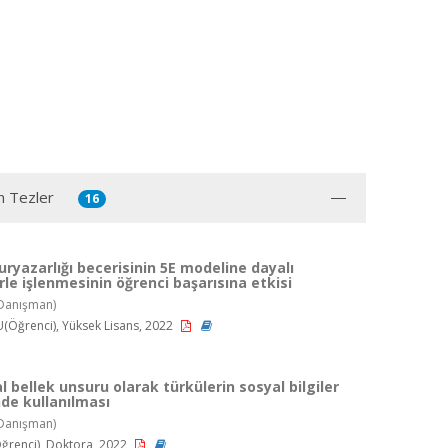
n Tezler
16
uryazarlığı becerisinin 5E modeline dayalı
erle işlenmesinin öğrenci başarısına etkisi
Danışman)
Öğrenci), Yüksek Lisans, 2022
 bellek unsuru olarak türkülerin sosyal bilgiler
de kullanılması
Danışman)
renci), Doktora, 2022