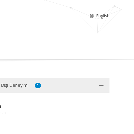
English
 Dışı Deneyim
1
n
men