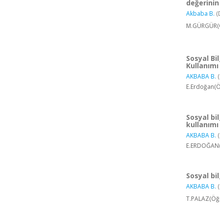
değerinin 
Akbaba B.
(
M.GÜRGÜR(Öğ
Sosyal Bi
Kullanımı
AKBABA B.
(
E.Erdoğan(Ö
Sosyal bi
kullanımı
AKBABA B.
(
E.ERDOĞAN(Ö
Sosyal bi
AKBABA B.
(
T.PALAZ(Öğr