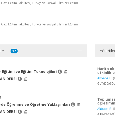
 Gazi Eğitim Fakültesi, Türkçe ve Sosyal Bilimler Eğitimi
 Gazi Eğitim Fakültesi, Türkçe ve Sosyal Bilimler Eğitimi
ler
Yönetile
12
Harita ok
r Eğitimi ve Eğitim Teknolojileri
etkinlikl
Akbaba B.
(
AN DERSİ
G.AYDOĞDU(
Toplumsal
öğretimin
lerde Öğrenme ve Öğretme Yaklaşımları
Akbaba B.
(
AN DERSİ
A.KARACA(Öğ