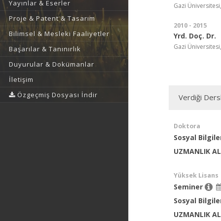
Yayınlar & Eserler
Gazi Üniversitesi,
Proje & Patent & Tasarım
2010 - 2015
Bilimsel & Mesleki Faaliyetler
Yrd. Doç. Dr.
Gazi Üniversitesi,
Başarılar & Tanınırlık
Duyurular & Dokümanlar
İletişim
Özgeçmiş Dosyası İndir
Verdiği Ders
Doktora
Sosyal Bilgile
UZMANLIK AL
Yüksek Lisans
Seminer
Sosyal Bilgi
UZMANLIK AL