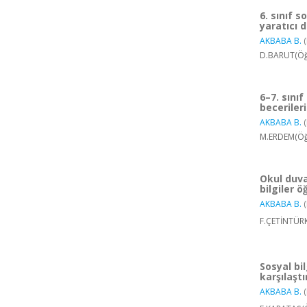
6. sınıf s
yaratıcı 
AKBABA B.
(
D.BARUT(Öğr
6–7. sını
beceriler
AKBABA B.
(
M.ERDEM(Öğr
Okul duva
bilgiler ö
AKBABA B.
(
F.ÇETİNTÜRK
Sosyal bi
karşılaştı
AKBABA B.
(