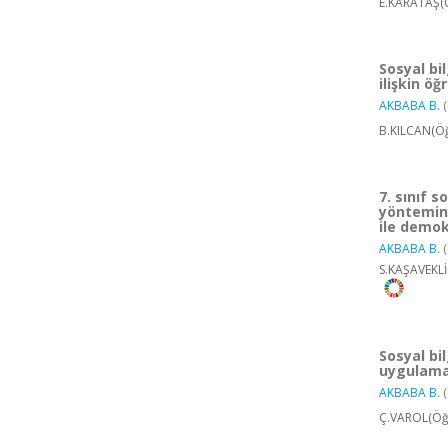
E.KARATAŞ(Ö
Sosyal bi
ilişkin öğ
AKBABA B.
(
B.KILCAN(Öğ
7. sınıf s
yöntemini
ile demok
AKBABA B.
(
S.KAŞAVEKLİ
Sosyal bil
uygulamal
AKBABA B.
(
Ç.VAROL(Öğr