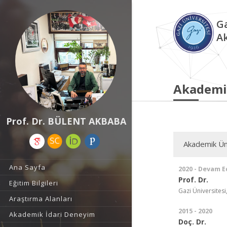
Ga
A
Akademi
Prof. Dr. BÜLENT AKBABA
Akademik Ün
Ana Sayfa
2020 - Devam E
Prof. Dr.
Eğitim Bilgileri
Gazi Üniversitesi,
Araştırma Alanları
2015 - 2020
Akademik İdari Deneyim
Doç. Dr.