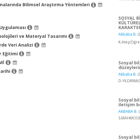
rmalarında Bilimsel Araştırma Yöntemleri
SOSYAL Bİ
KÜLTÜREL
 Uygulaması
KARAKTER
Akbaba B.
(
olojileri ve Materyal Tasarımı
K.Ateş(Öğren
erde Veri Analizi
r Eğitimi
İMİ
Sosyal bil
düzeyleri
Tarihi
Akbaba B.
(
D.YILDIRIM(
Sosyal bi
iletişim 
AKBABA B.
(
S.MAHMOOD(Ö
Sosyal bi