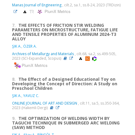
Manas Journal of Engineering
, cilt.2, sa.1, ss.8-24, 2023 (TRDizin)
PlumX Metrics
7.
THE EFFECTS OF FRICTION STIR WELDING
PARAMETERS ON MICROSTRUCTURE, FATIGUE LIFE
AND TENSILE PROPERTIES OF ALUMINUM 2024-T3
ALLOY
ŞIK A.
,
ÖZER A.
Archives of Metallurgy and Materials
, cilt.68, sa.2, ss.499-505,
2023 (SCI-Expanded, Scopus)
PlumX Metrics
8.
The Effect of a Designed Educational Toy on
Developing the Concept of Direction: A Study on
Preschool Children
ŞIK A.
,
YAVUZ C.
ONLINE JOURNAL OF ART AND DESIGN
, cilt.11, sa.5, ss.350-364,
2023 (Hakemli Dergi)
9.
THE OPTIMIZATION OF WELDING WIDTH BY
TAGUCHI TECHNIQUE IN SUBMERGED ARC WELDING
(SAW) METHOD
ŞIK A.
,
Akay A.
,
BİNGÖL T.