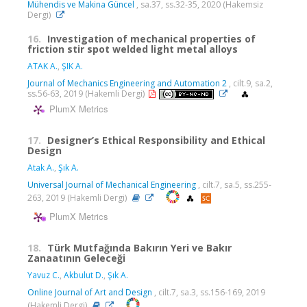
Mühendis ve Makina Güncel
, sa.37, ss.32-35, 2020 (Hakemsiz
Dergi)
16.
Investigation of mechanical properties of
friction stir spot welded light metal alloys
ATAK A.
,
ŞIK A.
Journal of Mechanics Engineering and Automation 2
, cilt.9, sa.2,
ss.56-63, 2019 (Hakemli Dergi)
PlumX Metrics
17.
Designer’s Ethical Responsibility and Ethical
Design
Atak A.
,
Şık A.
Universal Journal of Mechanical Engineering
, cilt.7, sa.5, ss.255-
263, 2019 (Hakemli Dergi)
PlumX Metrics
18.
Türk Mutfağında Bakırın Yeri ve Bakır
Zanaatının Geleceği
Yavuz C.
,
Akbulut D.
,
Şık A.
Online Journal of Art and Design
, cilt.7, sa.3, ss.156-169, 2019
(Hakemli Dergi)