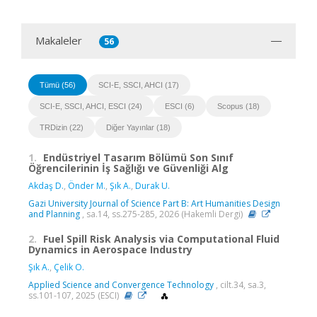
Makaleler
56
Tümü (56)
SCI-E, SSCI, AHCI (17)
SCI-E, SSCI, AHCI, ESCI (24)
ESCI (6)
Scopus (18)
TRDizin (22)
Diğer Yayınlar (18)
1.
Endüstriyel Tasarım Bölümü Son Sınıf
Öğrencilerinin İş Sağlığı ve Güvenliği Alg
Akdaş D.
,
Önder M.
,
Şık A.
,
Durak U.
Gazi University Journal of Science Part B: Art Humanities Design
and Planning
, sa.14, ss.275-285, 2026 (Hakemli Dergi)
2.
Fuel Spill Risk Analysis via Computational Fluid
Dynamics in Aerospace Industry
Şık A.
,
Çelik O.
Applied Science and Convergence Technology
, cilt.34, sa.3,
ss.101-107, 2025 (ESCI)