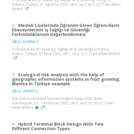
Ankara, Türkiye, 27 Ağustos 2023, cilt.1, sa.2, ss.1-23, (Tam Metin
Bildiri)
6.
Meslek Liselerinde Öğrenim Gören Öğrencilerin
Ebeveynlerinin İş Sağlığı ve Güvenliği
Farkındalıklarının Değerlendirmesi
ŞIK A.
,
DURAK U.
II.Uluslararası XI.Ulusal İşçi Sağlığı ve İş Güvenliği Kongresi,
Adana, Türkiye, 07 Eylül 2023, cilt.1, sa.2, ss.1, (Tam Metin Bildiri)
7.
Ecological risk analysis with the help of
geographic information systems in früit growing;
Manisa in Türkiye example
ŞIK A.
,
YENİAY E.
6 th Intercontinental Geoinformation Days (IGD), Baku,
Azerbaycan, 13 - 14 Haziran 2023, cilt.6, sa.6, ss.20-23, (Tam
Metin Bildiri)
8.
Hybrid Terminal Block Design With Two
Diffirent Connection Types