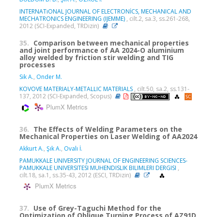
INTERNATıONAL JOURNAL OF ELECTRONİCS, MECHANICAL AND
MECHATRONICS ENGINEERING (IJEMME)
, cilt.2, sa.3, ss.261-268,
2012 (SCI-Expanded, TRDizin)
35.
Comparison between mechanical properties
and joint performance of AA 2024-O aluminium
alloy welded by friction stir welding and TIG
processes
Sik A.
,
Onder M.
KOVOVE MATERIALY-METALLIC MATERIALS
, cilt.50, sa.2, ss.131-
137, 2012 (SCI-Expanded, Scopus)
PlumX Metrics
36.
The Effects of Welding Parameters on the
Mechanical Properties on Laser Welding of AA2024
Akkurt A.
,
Şık A.
,
Ovalı İ.
PAMUKKALE UNIVERSITY JOURNAL OF ENGINEERING SCIENCES-
PAMUKKALE UNIVERSITESI MUHENDISLIK BILIMLERI DERGISI
,
cilt.18, sa.1, ss.35-43, 2012 (ESCI, TRDizin)
PlumX Metrics
37.
Use of Grey-Taguchi Method for the
Optimization of Oblique Turning Process of AZ91D