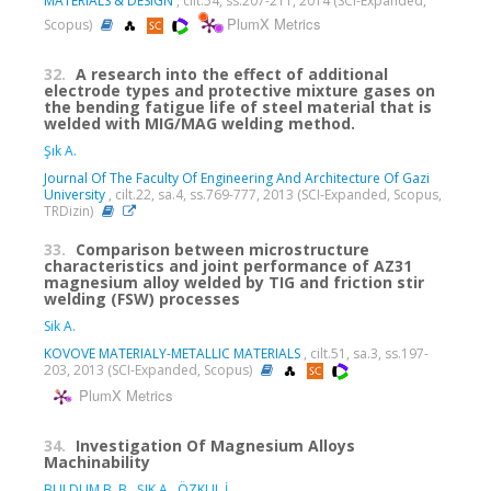
MATERIALS & DESIGN
, cilt.54, ss.207-211, 2014 (SCI-Expanded,
PlumX Metrics
Scopus)
32.
A research into the effect of additional
electrode types and protective mixture gases on
the bending fatigue life of steel material that is
welded with MIG/MAG welding method.
Şık A.
Journal Of The Faculty Of Engineering And Architecture Of Gazi
University
, cilt.22, sa.4, ss.769-777, 2013 (SCI-Expanded, Scopus,
TRDizin)
33.
Comparison between microstructure
characteristics and joint performance of AZ31
magnesium alloy welded by TIG and friction stir
welding (FSW) processes
Sik A.
KOVOVE MATERIALY-METALLIC MATERIALS
, cilt.51, sa.3, ss.197-
203, 2013 (SCI-Expanded, Scopus)
PlumX Metrics
34.
Investigation Of Magnesium Alloys
Machinability
BULDUM B. B.
,
ŞIK A.
,
ÖZKUL İ.