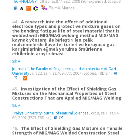
TECHNOLOGY
, cilt.36, ss.877-882, 2008 (SCI-Expanded, Scopus)
PlumX Metrics
44.
A research into the effect of additional
electrode types and protective mixture gases on
the bending fatigue life of steel material that is
welded with MIG/MAG welding method MIG/MAG
kaynak yöntemi̇ i̇le bi̇rleşti̇ri̇ len çeli̇k
malzemelerde i̇lave tel türleri̇ ve koruyucu gaz
karişimlarinin eǧmeli̇ yorulma ömürleri̇ne
etki̇leri̇ni̇n araştirilmasi
Şık A.
Journal of the Faculty of Engineering and Architecture of Gazi
University
, cilt.22, sa.4, ss.769-777, 2007 (Scopus, TRDizin)
45.
Investigation of the Effect of Shielding Gas
Mixtures on the Mechanical Properties of Steel
Constructions That are Applied MIG/MAG Welding
Şık A.
Trakya University Journal of Natural Sciences
, cilt.8, sa.1, ss.54-
60, 2007 (ESCI, TRDizin)
46.
The Effect of Shielding Gas Mixture on Tensile
Strength of MIG/MAG Welded Construction Steel