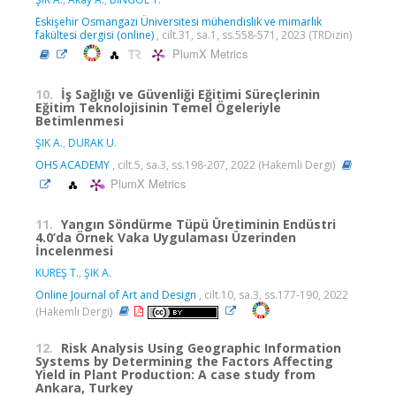
Eskişehir Osmangazi Üniversitesi mühendislik ve mimarlık
fakültesi dergisi (online)
, cilt.31, sa.1, ss.558-571, 2023 (TRDizin)
PlumX Metrics
10.
İş Sağlığı ve Güvenliği Eğitimi Süreçlerinin
Eğitim Teknolojisinin Temel Ögeleriyle
Betimlenmesi
ŞIK A.
,
DURAK U.
OHS ACADEMY
, cilt.5, sa.3, ss.198-207, 2022 (Hakemli Dergi)
PlumX Metrics
11.
Yangın Söndürme Tüpü Üretiminin Endüstri
4.0’da Örnek Vaka Uygulaması Üzerinden
İncelenmesi
KUREŞ T.
,
ŞIK A.
Online Journal of Art and Design
, cilt.10, sa.3, ss.177-190, 2022
(Hakemli Dergi)
12.
Risk Analysis Using Geographic Information
Systems by Determining the Factors Affecting
Yield in Plant Production: A case study from
Ankara, Turkey