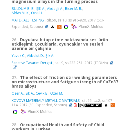
magnesium alloys in the turning process
BULDUM B. B.
,
ŞIK A.
,
Akdagli A.
,
Bicer M. B.
,
Aldas M. K.
,
Ozkul I.
MATERIALS TESTING
, cilt.59, sa.10, ss.916-920, 2017 (SCI-
PlumX Metrics
Expanded, Scopus)
26.
Duyulara hitap etme noktasında ses-ürün
etkileşimi: Çocuklarla, oyuncaklar ve sesleri
üzerine bir çalışma
Yavuz C.
,
Akbulut D.
,
Şık A.
Sanat ve Tasarım Dergisi
, sa.19, ss.233-251, 2017 (TRDizin)
27.
The effect of friction stir welding parameters
on microstructure and fatigue strength of CuZn37
brass alloys
Ozer A.
,
Sik A.
,
Cevik B.
,
Ozer M.
KOVOVE MATERIALY-METALLIC MATERIALS
, cilt.55, sa.2, ss.107-
114, 2017 (SCI-Expanded, Scopus)
PlumX Metrics
28.
Occupational Health and Safety of Child
Workers in Turkey