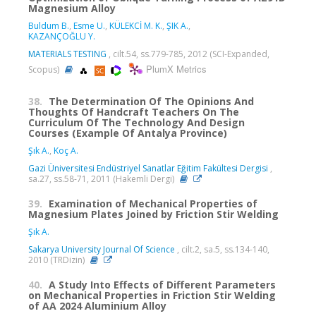
Magnesium Alloy
Buldum B.
,
Esme U.
,
KÜLEKCİ M. K.
,
ŞIK A.
,
KAZANÇOĞLU Y.
MATERIALS TESTING
, cilt.54, ss.779-785, 2012 (SCI-Expanded,
PlumX Metrics
Scopus)
38.
The Determination Of The Opinions And
Thoughts Of Handcraft Teachers On The
Curriculum Of The Technology And Design
Courses (Example Of Antalya Province)
Şık A.
,
Koç A.
Gazi Üniversitesi Endüstriyel Sanatlar Eğitim Fakültesi Dergisi
,
sa.27, ss.58-71, 2011 (Hakemli Dergi)
39.
Examination of Mechanical Properties of
Magnesium Plates Joined by Friction Stir Welding
Şık A.
Sakarya University Journal Of Science
, cilt.2, sa.5, ss.134-140,
2010 (TRDizin)
40.
A Study Into Effects of Different Parameters
on Mechanical Properties in Friction Stir Welding
of AA 2024 Aluminium Alloy