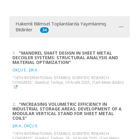
Hakemli Bilimsel Toplantılarda Yayımlanmış
Bildiriler
34
1.
"MANDREL SHAFT DESIGN IN SHEET METAL
DECOILER SYSTEMS: STRUCTURAL ANALYSIS AND
MATERIAL OPTIMIZATION"
OKÇU E.
,
ŞIK A.
"18TH INTERNATIONAL İSTANBUL SCIENTIFIC RESEARCH
CONGRESS", İstanbul, Türkiye, 29 Aralık 2025, (Tam Metin Bildiri)
2.
"INCREASING VOLUMETRIC EFFICIENCY IN
INDUSTRIAL STORAGE AREAS: DEVELOPMENT OF A
MODULAR VERTICAL STAND FOR SHEET METAL
COILS"
ŞIK A.
,
OKÇU E.
"18TH INTERNATIONAL İSTANBUL SCIENTIFIC RESEARCH
CONGRESS", İstanbul, Türkiye, 28 - 30 Aralık 2025, (Tam Metin