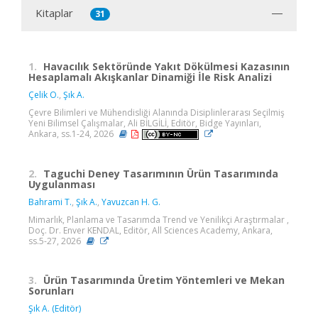
Kitaplar
31
1.
Havacılık Sektöründe Yakıt Dökülmesi Kazasının
Hesaplamalı Akışkanlar Dinamiği İle Risk Analizi
Çelik O.
,
Şık A.
Çevre Bilimleri ve Mühendisliği Alanında Disiplinlerarası Seçilmiş
Yeni Bilimsel Çalışmalar, Ali BİLGİLİ, Editör, Bidge Yayınları,
Ankara, ss.1-24, 2026
2.
Taguchi Deney Tasarımının Ürün Tasarımında
Uygulanması
Bahrami T.
,
Şık A.
,
Yavuzcan H. G.
Mimarlık, Planlama ve Tasarımda Trend ve Yenilikçi Araştırmalar ,
Doç. Dr. Enver KENDAL, Editör, All Sciences Academy, Ankara,
ss.5-27, 2026
3.
Ürün Tasarımında Üretim Yöntemleri ve Mekan
Sorunları
Şık A. (Editör)