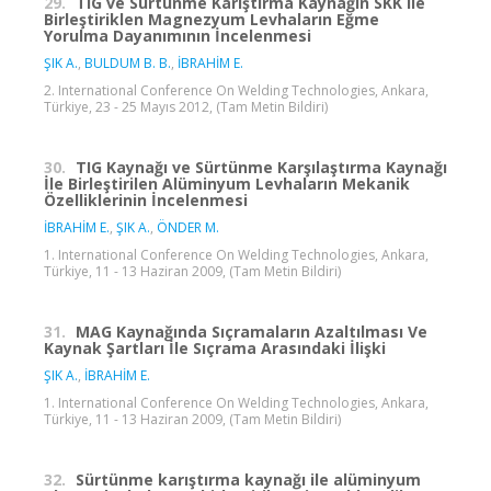
29.
TIG ve Sürtünme Karıştırma Kaynağın SKK ile
Birleştiriklen Magnezyum Levhaların Eğme
Yorulma Dayanımının İncelenmesi
ŞIK A.
,
BULDUM B. B.
,
İBRAHİM E.
2. International Conference On Welding Technologies, Ankara,
Türkiye, 23 - 25 Mayıs 2012, (Tam Metin Bildiri)
30.
TIG Kaynağı ve Sürtünme Karşılaştırma Kaynağı
İle Birleştirilen Alüminyum Levhaların Mekanik
Özelliklerinin İncelenmesi
İBRAHİM E.
,
ŞIK A.
,
ÖNDER M.
1. International Conference On Welding Technologies, Ankara,
Türkiye, 11 - 13 Haziran 2009, (Tam Metin Bildiri)
31.
MAG Kaynağında Sıçramaların Azaltılması Ve
Kaynak Şartları İle Sıçrama Arasındaki İlişki
ŞIK A.
,
İBRAHİM E.
1. International Conference On Welding Technologies, Ankara,
Türkiye, 11 - 13 Haziran 2009, (Tam Metin Bildiri)
32.
Sürtünme karıştırma kaynağı ile alüminyum