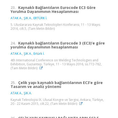
23.
Kaynaklı Bağlantıların Eurocode EC3 Göre
Yorulma Dayanımının Hesaplanması
ATAK A.
,
ŞIK A.
,
ERTÜRK İ.
5. Uluslararası Kaynak Teknolojileri Konferansı, 11 - 13 Mayıs
2016, cilt.5, (Tam Metin Bildiri)
24.
Kaynaklı bağlantıların Eurocode 3 (EC3)’e göre
yorulma dayanımının hesaplanması
ATAK A.
,
ŞIK A.
,
Ertürk İ.
4th International Conference on Welding Technologies and
Exhibition, Gaziantep, Türkiye, 11 - 13 Mayıs 2016, ss.772-782,
(Tam Metin Bildiri)
25.
Çelik yapı kaynaklı bağlantılarının EC3’e göre
Tasarım ve analiz yöntemi
ATAK A.
,
ŞIK A.
Kaynak Teknolojisi IX. Ulusal Kongre ve Sergisi, Ankara, Türkiye,
20 - 22 Kasım 2015, cilt.22, (Tam Metin Bildiri)