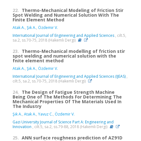
22.
Thermo-Mechanical Modeling of Friction Stir
Spot Welding and Numerical Solution With The
Finite Element Method
Atak A.
,
Şık A.
,
Özdemir V.
International Journal of Engineering and Applied Sciences
, cilt.5,
sa.2, ss.70-75, 2018 (Hakemli Dergi)
23.
Thermo-Mechanical modelling of friction stir
spot welding and numerical solution with the
fnite element method
Atak A.
,
Şık A.
,
Özdemir V.
International Journal of Engineering and Applied Sciences (IJEAS)
,
cilt.5, sa.2, ss.70-75, 2018 (Hakemli Dergi)
24.
The Design of Fatigue Strength Machine
Being One of The Methods For Determining The
Mechanical Properties Of The Materials Used In
The Industry
Şık A.
,
Atak A.
,
Yavuz C.
,
Özdemir V.
Gazi University Journal of Science Part A: Engineering and
Innovation
, cilt.5, sa.2, ss.79-88, 2018 (Hakemli Dergi)
25.
ANN surface roughness prediction of AZ91D