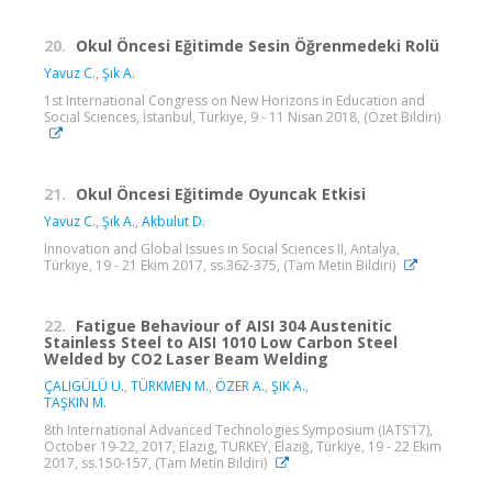
20.
Okul Öncesi Eğitimde Sesin Öğrenmedeki Rolü
Yavuz C.
,
Şık A.
1st International Congress on New Horizons in Education and
Social Sciences, İstanbul, Türkiye, 9 - 11 Nisan 2018, (Özet Bildiri)
21.
Okul Öncesi Eğitimde Oyuncak Etkisi
Yavuz C.
,
Şık A.
,
Akbulut D.
Innovation and Global Issues in Social Sciences II, Antalya,
Türkiye, 19 - 21 Ekim 2017, ss.362-375, (Tam Metin Bildiri)
22.
Fatigue Behaviour of AISI 304 Austenitic
Stainless Steel to AISI 1010 Low Carbon Steel
Welded by CO2 Laser Beam Welding
ÇALIGÜLÜ U.
,
TÜRKMEN M.
,
ÖZER A.
,
ŞIK A.
,
TAŞKIN M.
8th International Advanced Technologies Symposium (IATS’17),
October 19-22, 2017, Elazig, TURKEY, Elazığ, Türkiye, 19 - 22 Ekim
2017, ss.150-157, (Tam Metin Bildiri)