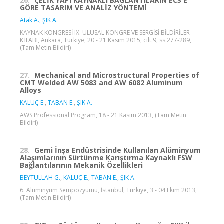
26.
ÇELİK YAPI KAYNAKLI BAĞLANTILARIN EC3 E
GÖRE TASARIM VE ANALİZ YÖNTEMİ
Atak A.
,
ŞIK A.
KAYNAK KONGRESİ IX. ULUSAL KONGRE VE SERGİSİ BİLDİRİLER
KİTABI, Ankara, Türkiye, 20 - 21 Kasım 2015, cilt.9, ss.277-289,
(Tam Metin Bildiri)
27.
Mechanical and Microstructural Properties of
CMT Welded AW 5083 and AW 6082 Aluminum
Alloys
KALUÇ E.
,
TABAN E.
,
ŞIK A.
AWS Professional Program, 18 - 21 Kasım 2013, (Tam Metin
Bildiri)
28.
Gemi İnşa Endüstrisinde Kullanılan Alüminyum
Alaşımlarının Sürtünme Karıştırma Kaynaklı FSW
Bağlantılarının Mekanik Özellikleri
BEYTULLAH G.
,
KALUÇ E.
,
TABAN E.
,
ŞIK A.
6. Alüminyum Sempozyumu, İstanbul, Türkiye, 3 - 04 Ekim 2013,
(Tam Metin Bildiri)