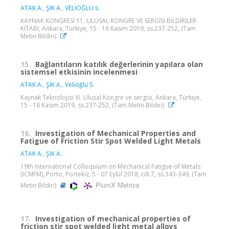
ATAK A.
,
ŞIK A.
,
VELİOĞLU s.
KAYNAK KONGRESİ 11. ULUSAL KONGRE VE SERGİSİ BİLDİRİLER
KİTABI, Ankara, Türkiye, 15 - 16 Kasım 2019, ss.237-252, (Tam
Metin Bildiri)
15.
Bağlantıların katılık değerlerinin yapılara olan
sistemsel etkisinin incelenmesi
ATAK A.
,
ŞIK A.
,
Velioğlu S.
Kaynak Teknolojisi XI. Ulusal Kongre ve sergisi, Ankara, Türkiye,
15 - 18 Kasım 2019, ss.237-252, (Tam Metin Bildiri)
16.
Investigation of Mechanical Properties and
Fatigue of Friction Stir Spot Welded Light Metals
ATAK A.
,
ŞIK A.
19th International Colloquium on Mechanical Fatigue of Metals
(ICMFM), Porto, Portekiz, 5 - 07 Eylül 2018, cilt.7, ss.343-349, (Tam
PlumX Metrics
Metin Bildiri)
17.
Investigation of mechanical properties of
friction stir spot welded light metal alloys