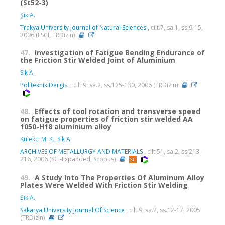
(St52-3)
Şık A.
Trakya University Journal of Natural Sciences
, cilt.7, sa.1, ss.9-15,
2006 (ESCI, TRDizin)
47.
Investigation of Fatigue Bending Endurance of
the Friction Stir Welded Joint of Aluminium
Sik A.
Politeknik Dergisi
, cilt.9, sa.2, ss.125-130, 2006 (TRDizin)
48.
Effects of tool rotation and transverse speed
on fatigue properties of friction stir welded AA
1050-H18 aluminium alloy
Kulekci M. K.
,
Sik A.
ARCHIVES OF METALLURGY AND MATERIALS
, cilt.51, sa.2, ss.213-
216, 2006 (SCI-Expanded, Scopus)
49.
A Study Into The Properties Of Aluminum Alloy
Plates Were Welded With Friction Stir Welding
Şık A.
Sakarya University Journal Of Science
, cilt.9, sa.2, ss.12-17, 2005
(TRDizin)