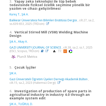
3.
Yapay zeka teknolojisi ile tüp bebek
tedavisinde fiziksel özellik seçimine yönelik bir
yazılım ve cihazı geliştirilmesi
Kureş T.
,
Şık A.
Balıkesir Üniversitesi Fen Bilimleri Enstitüsü Dergisi
, cilt.27, sa.2,
ss.639-653, 2025 (TRDizin)
4.
Vertical Stirred Mill (VSM) Welding Machine
Design
Şık A.
,
Akay A.
GAZI UNIVERSITY JOURNAL OF SCIENCE
, cilt.38, sa.2, ss.1, 2025
(ESCI, Scopus, TRDizin)
PlumX Metrics
5.
Çocuk İşçiler
ŞIK A.
Gazi Üniversiteli Öğretim Üyeleri Derneği Akademik Bülten
,
cilt.15, sa.2, 2023 (Hakemsiz Dergi)
6.
Investigation of production of spare parts in
agricultural industry in industry 4.0 through an
example system edit
ŞIK A.
,
TUĞRUL D.