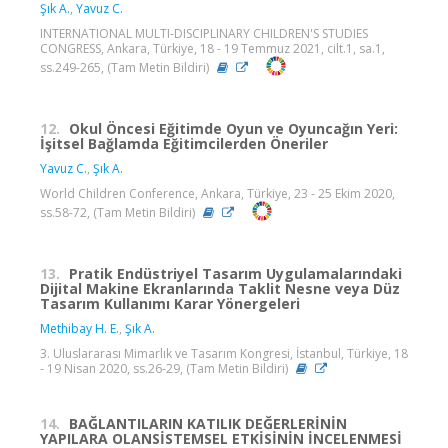
Şık A.
,
Yavuz C.
INTERNATIONAL MULTI-DISCIPLINARY CHILDREN'S STUDIES
CONGRESS, Ankara, Türkiye, 18 - 19 Temmuz 2021, cilt.1, sa.1,
ss.249-265, (Tam Metin Bildiri)
12.
Okul Öncesi Eğitimde Oyun ve Oyuncağın Yeri:
İşitsel Bağlamda Eğitimcilerden Öneriler
Yavuz C.
,
Şık A.
World Children Conference, Ankara, Türkiye, 23 - 25 Ekim 2020,
ss.58-72, (Tam Metin Bildiri)
13.
Pratik Endüstriyel Tasarım Uygulamalarındaki
Dijital Makine Ekranlarında Taklit Nesne veya Düz
Tasarım Kullanımı Karar Yönergeleri
Methibay H. E.
,
Şık A.
3. Uluslararası Mimarlık ve Tasarım Kongresi, İstanbul, Türkiye, 18
- 19 Nisan 2020, ss.26-29, (Tam Metin Bildiri)
14.
BAĞLANTILARIN KATILIK DEĞERLERİNİN
YAPILARA OLANSİSTEMSEL ETKİSİNİN İNCELENMESİ