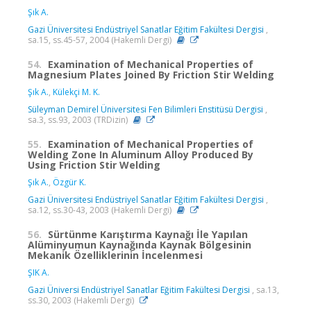
Şık A.
Gazi Üniversitesi Endüstriyel Sanatlar Eğitim Fakültesi Dergisi
,
sa.15, ss.45-57, 2004 (Hakemli Dergi)
54.
Examination of Mechanical Properties of
Magnesium Plates Joined By Friction Stir Welding
Şık A.
,
Külekçi M. K.
Süleyman Demirel Üniversitesi Fen Bilimleri Enstitüsü Dergisi
,
sa.3, ss.93, 2003 (TRDizin)
55.
Examination of Mechanical Properties of
Welding Zone In Aluminum Alloy Produced By
Using Friction Stir Welding
Şık A.
,
Özgür K.
Gazi Üniversitesi Endüstriyel Sanatlar Eğitim Fakültesi Dergisi
,
sa.12, ss.30-43, 2003 (Hakemli Dergi)
56.
Sürtünme Karıştırma Kaynağı İle Yapılan
Alüminyumun Kaynağında Kaynak Bölgesinin
Mekanik Özelliklerinin İncelenmesi
ŞIK A.
Gazi Üniversi Endüstriyel Sanatlar Eğitim Fakültesi Dergisi
, sa.13,
ss.30, 2003 (Hakemli Dergi)