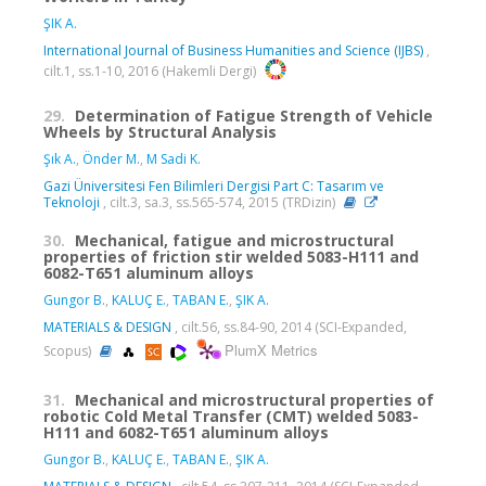
ŞIK A.
International Journal of Business Humanities and Science (IJBS)
,
cilt.1, ss.1-10, 2016 (Hakemli Dergi)
29.
Determination of Fatigue Strength of Vehicle
Wheels by Structural Analysis
Şık A.
,
Önder M.
,
M Sadi K.
Gazi Üniversitesi Fen Bilimleri Dergisi Part C: Tasarım ve
Teknoloji
, cilt.3, sa.3, ss.565-574, 2015 (TRDizin)
30.
Mechanical, fatigue and microstructural
properties of friction stir welded 5083-H111 and
6082-T651 aluminum alloys
Gungor B.
,
KALUÇ E.
,
TABAN E.
,
ŞIK A.
MATERIALS & DESIGN
, cilt.56, ss.84-90, 2014 (SCI-Expanded,
PlumX Metrics
Scopus)
31.
Mechanical and microstructural properties of
robotic Cold Metal Transfer (CMT) welded 5083-
H111 and 6082-T651 aluminum alloys
Gungor B.
,
KALUÇ E.
,
TABAN E.
,
ŞIK A.