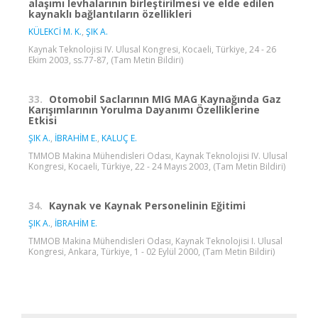
alaşımı levhalarının birleştirilmesi ve elde edilen
kaynaklı bağlantıların özellikleri
KÜLEKCİ M. K.
,
ŞIK A.
Kaynak Teknolojisi IV. Ulusal Kongresi, Kocaeli, Türkiye, 24 - 26
Ekim 2003, ss.77-87, (Tam Metin Bildiri)
33.
Otomobil Saclarının MIG MAG Kaynağında Gaz
Karışımlarının Yorulma Dayanımı Özelliklerine
Etkisi
ŞIK A.
,
İBRAHİM E.
,
KALUÇ E.
TMMOB Makina Mühendisleri Odası, Kaynak Teknolojisi IV. Ulusal
Kongresi, Kocaeli, Türkiye, 22 - 24 Mayıs 2003, (Tam Metin Bildiri)
34.
Kaynak ve Kaynak Personelinin Eğitimi
ŞIK A.
,
İBRAHİM E.
TMMOB Makina Mühendisleri Odası, Kaynak Teknolojisi I. Ulusal
Kongresi, Ankara, Türkiye, 1 - 02 Eylül 2000, (Tam Metin Bildiri)