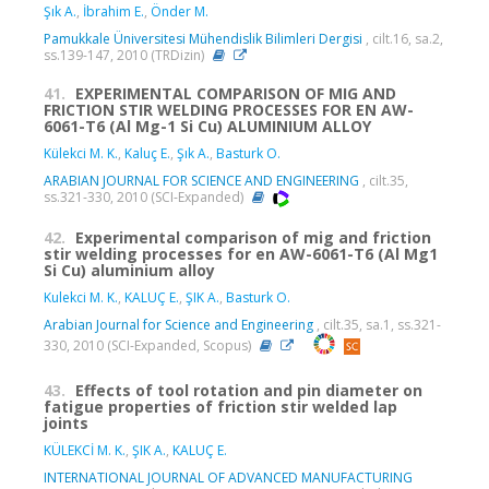
Şık A.
,
İbrahim E.
,
Önder M.
Pamukkale Üniversitesi Mühendislik Bilimleri Dergisi
, cilt.16, sa.2,
ss.139-147, 2010 (TRDizin)
41.
EXPERIMENTAL COMPARISON OF MIG AND
FRICTION STIR WELDING PROCESSES FOR EN AW-
6061-T6 (Al Mg-1 Si Cu) ALUMINIUM ALLOY
Külekci M. K.
,
Kaluç E.
,
Şık A.
,
Basturk O.
ARABIAN JOURNAL FOR SCIENCE AND ENGINEERING
, cilt.35,
ss.321-330, 2010 (SCI-Expanded)
42.
Experimental comparison of mig and friction
stir welding processes for en AW-6061-T6 (Al Mg1
Si Cu) aluminium alloy
Kulekci M. K.
,
KALUÇ E.
,
ŞIK A.
,
Basturk O.
Arabian Journal for Science and Engineering
, cilt.35, sa.1, ss.321-
330, 2010 (SCI-Expanded, Scopus)
43.
Effects of tool rotation and pin diameter on
fatigue properties of friction stir welded lap
joints
KÜLEKCİ M. K.
,
ŞIK A.
,
KALUÇ E.
INTERNATIONAL JOURNAL OF ADVANCED MANUFACTURING