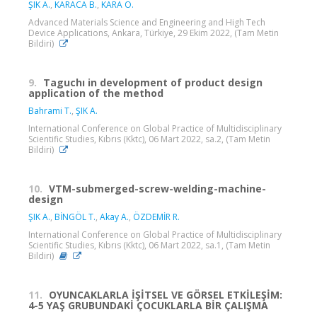
ŞIK A.
,
KARACA B.
,
KARA O.
Advanced Materials Science and Engineering and High Tech
Device Applications, Ankara, Türkiye, 29 Ekim 2022, (Tam Metin
Bildiri)
9.
Taguchı in development of product design
application of the method
Bahrami T.
,
ŞIK A.
International Conference on Global Practice of Multidisciplinary
Scientific Studies, Kıbrıs (Kktc), 06 Mart 2022, sa.2, (Tam Metin
Bildiri)
10.
VTM-submerged-screw-welding-machine-
design
ŞIK A.
,
BİNGÖL T.
,
Akay A.
,
ÖZDEMİR R.
International Conference on Global Practice of Multidisciplinary
Scientific Studies, Kıbrıs (Kktc), 06 Mart 2022, sa.1, (Tam Metin
Bildiri)
11.
OYUNCAKLARLA İŞİTSEL VE GÖRSEL ETKİLEŞİM:
4-5 YAŞ GRUBUNDAKİ ÇOCUKLARLA BİR ÇALIŞMA