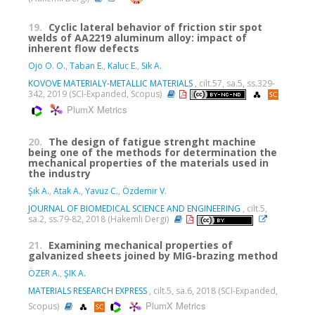
19.
Cyclic lateral behavior of friction stir spot
welds of AA2219 aluminum alloy: impact of
inherent flow defects
Ojo O. O.
,
Taban E.
,
Kaluc E.
,
Sik A.
KOVOVE MATERIALY-METALLIC MATERIALS
, cilt.57, sa.5, ss.329-
342, 2019 (SCI-Expanded, Scopus)
PlumX Metrics
20.
The design of fatigue strenght machine
being one of the methods for determination the
mechanical properties of the materials used in
the industry
Şık A.
,
Atak A.
,
Yavuz C.
,
Özdemir V.
JOURNAL OF BIOMEDICAL SCIENCE AND ENGINEERING
, cilt.5,
sa.2, ss.79-82, 2018 (Hakemli Dergi)
21.
Examining mechanical properties of
galvanized sheets joined by MIG-brazing method
ÖZER A.
,
ŞIK A.
MATERIALS RESEARCH EXPRESS
, cilt.5, sa.6, 2018 (SCI-Expanded,
PlumX Metrics
Scopus)