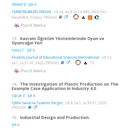
YENİAY E.
,
ŞIK A.
TARIM BILIMLERI DERGISI
, cilt.28, sa.4, ss.14-690, 2022 (SCI-
Expanded, Scopus, TRDizin)
PlumX Metrics
13.
Kavram Öğretim Yöntemlerinde Oyun ve
Oyuncağın Yeri
Yavuz C.
,
Şık A.
Anadolu Journal of Educational Sciences International
, cilt.12,
sa.1, ss.31-61, 2022 (TRDizin)
PlumX Metrics
14.
The Investigation of Plastic Production on The
Example Case Application In Industry 4.0
Oğrak Z.
,
Şık A.
Tykhe Sanat ve Tasarım Dergisi
, cilt.8, sa.5, ss.35-57, 2020
(TRDizin)
15.
Industrial Design and Production.
Şık A.