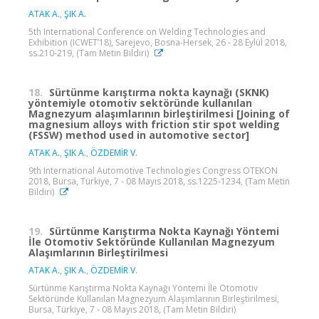
ATAK A.
,
ŞIK A.
5th International Conference on Welding Technologies and
Exhibition (ICWET’18), Sarejevo, Bosna-Hersek, 26 - 28 Eylül 2018,
ss.210-219, (Tam Metin Bildiri)
18.
Sürtünme karıştırma nokta kaynağı (SKNK)
yöntemiyle otomotiv sektöründe kullanılan
Magnezyum alaşımlarının birleştirilmesi [Joining of
magnesium alloys with friction stir spot welding
(FSSW) method used in automotive sector]
ATAK A.
,
ŞIK A.
,
ÖZDEMİR V.
9th International Automotive Technologies Congress OTEKON
2018, Bursa, Türkiye, 7 - 08 Mayıs 2018, ss.1225-1234, (Tam Metin
Bildiri)
19.
Sürtünme Karıştırma Nokta Kaynağı Yöntemi
İle Otomotiv Sektöründe Kullanılan Magnezyum
Alaşımlarının Birleştirilmesi
ATAK A.
,
ŞIK A.
,
ÖZDEMİR V.
Sürtünme Karıştırma Nokta Kaynağı Yöntemi İle Otomotiv
Sektöründe Kullanılan Magnezyum Alaşımlarının Birleştirilmesi,
Bursa, Türkiye, 7 - 08 Mayıs 2018, (Tam Metin Bildiri)