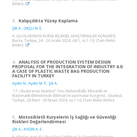
Bildiri)
3.
Kalıpçılıkta Yüzey Kaplama
ŞIK A.
,
OKÇU N. E.
6. ULUSLARARASI BURSA BİLİMSEL ARAŞTIRMALAR KONGRESİ,
Bursa, Türkiye, 24 - 26 Aralık 2024, cilt.1, ss.1-10, (Tam Metin
Bildiri)
4.
ANALYSIS OF PRODUCTION SYSTEM DESIGN
PROPOSAL FOR THE INTEGRATION OF INDUSTRY 4.0:
A CASE OF PLASTIC WASTE BAG PRODUCTION
FACILITY IN TURKEY
Aydın N.
,
Aydın M. F.
,
Şık A.
'17. Uluslararası İstanbul'' Fen, Mühendi̇sli̇k, Mi̇marlik ve
Matemati̇k Bi̇li̇mleri̇nde Bi̇li̇msel Araştırmalar Kongresi̇ , İstanbul,
Türkiye, 28 Mart - 30 Nisan 2024, ss.1-10, (Tam Metin Bildiri)
5.
Motosikletli Kuryelerin İş Sağlığı ve Güvenliği
Riskleri Değerlendirmesi
ŞIK A.
,
AYDIN A. E.
II. Uluslar arası XI. Ulusal İşçi Sağlığı ve İş Güvenliği Kongres,