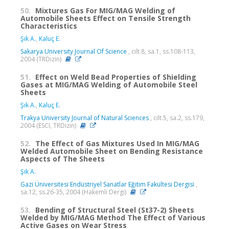
50.
Mixtures Gas For MIG/MAG Welding of
Automobile Sheets Effect on Tensile Strength
Characteristics
Şık A.
,
Kaluç E.
Sakarya University Journal Of Science
, cilt.8, sa.1, ss.108-113,
2004 (TRDizin)
51.
Effect on Weld Bead Properties of Shielding
Gases at MIG/MAG Welding of Automobile Steel
Sheets
Şık A.
,
Kaluç E.
Trakya University Journal of Natural Sciences
, cilt.5, sa.2, ss.179,
2004 (ESCI, TRDizin)
52.
The Effect of Gas Mixtures Used In MIG/MAG
Welded Automobile Sheet on Bending Resistance
Aspects of The Sheets
Şık A.
Gazi Üniversitesi Endüstriyel Sanatlar Eğitim Fakültesi Dergisi
,
sa.12, ss.26-35, 2004 (Hakemli Dergi)
53.
Bending of Structural Steel (St37-2) Sheets
Welded by MIG/MAG Method The Effect of Various
Active Gases on Wear Stress